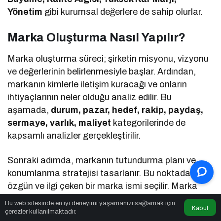
Yönetim
gibi kurumsal değerlere de sahip olurlar.
Marka Oluşturma Nasıl Yapılır?
Marka oluşturma süreci; şirketin misyonu, vizyonu
ve değerlerinin belirlenmesiyle başlar. Ardından,
markanın kimlerle iletişim kuracağı ve onların
ihtiyaçlarının neler olduğu analiz edilir. Bu
aşamada,
durum, pazar, hedef, rakip, paydaş,
sermaye, varlık, maliyet
kategorilerinde de
kapsamlı analizler gerçekleştirilir.
Sonraki adımda, markanın tutundurma planı ve
konumlanma stratejisi tasarlanır. Bu noktada
özgün ve ilgi çeken bir marka ismi seçilir. Marka
adına uygun logo ve görsel kimlik tasarımı da yine
Bu web sitesinde en iyi deneyimi yaşamanızı sağlamak için
Kabul
bu aşamada yapılır. Ayrıca bu süreçte marka ile
çerezler kullanılmaktadır.