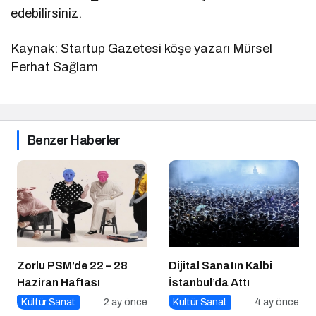
edebilirsiniz.
Kaynak: Startup Gazetesi köşe yazarı Mürsel
Ferhat Sağlam
Benzer Haberler
Zorlu PSM’de 22 – 28
Dijital Sanatın Kalbi
Haziran Haftası
İstanbul’da Attı
Kültür Sanat
2 ay önce
Kültür Sanat
4 ay önce