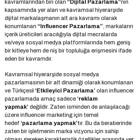
kavramlarından biri olan
“Dijital Pazarlama”
nın
kapsamında yer alan ve kavramsal hiyerarşide
dijital markalaşmanın alt ara kavramı olarak
konumlanan
“Influencer Pazarlama”
, markaların
içerik üreticileri aracılığıyla dijital mecralarda
ve/veya sosyal medya platformlarında hem geniş
bir kitleye hem de niş bir topluluğa erişmesini ifade
eden bir kavramdır.
Kavramsal hiyerarşide sosyal medya
pazarlamasının bir alt dinamiği olarak konumlanan
ve Türkçes
i ‘Etkileyici Pazarlama’
olan influencer
pazarlamada amaç sadece
‘reklam
yapmak’
değildir. Zaten isminden de anlaşılacağı
üzere influencer marketing için temel
hedef
‘pazarlama yapmak’
tır. Bu da beraberinde
zaten bir işletmenin marka vizyonu için sahip
olması gereken karakteristik özellikler arasında yer