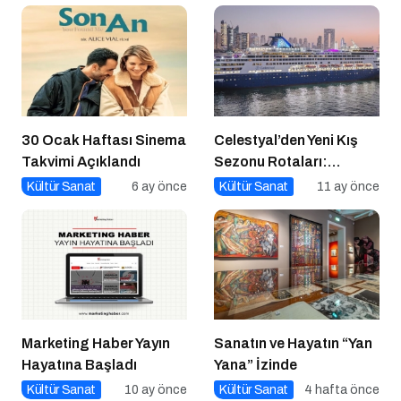
30 Ocak Haftası Sinema
Celestyal’den Yeni Kış
Takvimi Açıklandı
Sezonu Rotaları:
Atina’dan Cidde’ye
Kültür Sanat
6 ay önce
Kültür Sanat
11 ay önce
Yolculuk
Marketing Haber Yayın
Sanatın ve Hayatın “Yan
Hayatına Başladı
Yana” İzinde
Kültür Sanat
10 ay önce
Kültür Sanat
4 hafta önce