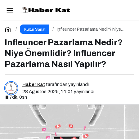
Marka Oluşturma Nedir? Niye Önemlidir?
Marka Oluşturma Nasıl Yapılır?
Paylaş
Yorum Yap
Infleuncer Pazarlama Nedir? Niye
Kültür Sanat
Önemlidir? Influencer Pazarlama Nasıl
Yapılır?
Infleuncer Pazarlama Nedir?
Niye Önemlidir? Influencer
Pazarlama Nasıl Yapılır?
Haber Kat
tarafından yayınlandı
28 Ağustos 2025, 14:01
yayınlandı
7dk, 0sn