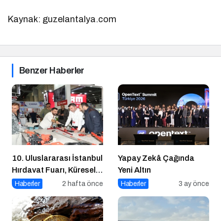
Kaynak: guzelantalya.com
Benzer Haberler
10. Uluslararası İstanbul
Yapay Zekâ Çağında
Hırdavat Fuarı, Küresel
Yeni Altın
Ticaretin Yeni Merkezi
Haberler
2 hafta önce
Haberler
3 ay önce
Olmaya Hazırlanıyor