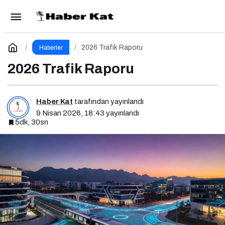
Ankara-Bükreş Direkt Seferleri Yeniden
Başladı!
Paylaş
Yorum Yap
2026 Trafik Raporu
Haberler
2026 Trafik Raporu
Haber Kat
tarafından yayınlandı
9 Nisan 2026, 18:43
yayınlandı
5dk, 30sn