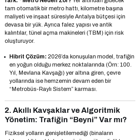
fark.
*
Metro Neden Zor?
Yer altından gidecek
tam otomatik bir metro hattı, kilometre başına
maliyeti ve inşaat süresiyle Antalya bütçesi için
devasa bir yük. Ayrıca falez yapısı ve antik
kalıntılar, tünel açma makineleri (TBM) için risk
oluşturuyor.
Hibrit Çözüm:
2026’da konuşulan model, trafiğin
en yoğun olduğu merkez noktalarında (Örn: 100.
Yıl, Mevlana Kavşağı) yer altına giren, çevre
yollarında ise hemzemin devam eden bir
“Metrobüs-Raylı Sistem” karması.
2. Akıllı Kavşaklar ve Algoritmik
Yönetim: Trafiğin “Beyni” Var mı?
Fiziksel yolların genişletilemediği (binaların