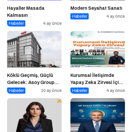
Hayaller Masada
Modern Seyahat Sanatı
Kalmasın
Haberler
4 ay önce
Haberler
4 ay önce
Köklü Geçmiş, Güçlü
Kurumsal İletişimde
Gelecek: Asoy Group
Yapay Zeka Zirvesi İçin
Türkiye’nin Değerini
Geri Sayım!
Haberler
10 ay önce
Haberler
4 ay önce
Yükseltiyor