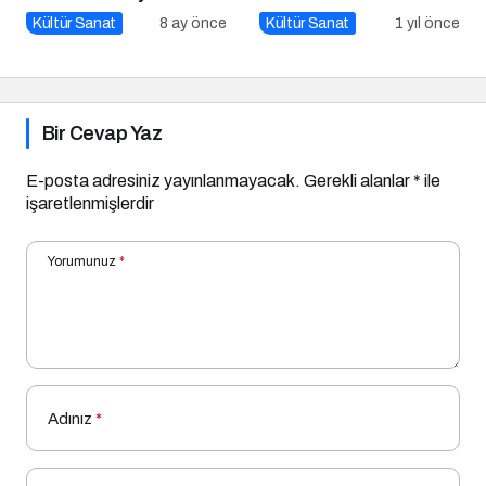
Pazarlaması için 10
Dolu Akşamlar Sunuyor
Kültür Sanat
8 ay önce
Kültür Sanat
1 yıl önce
Altın İpucu
Bir Cevap Yaz
E-posta adresiniz yayınlanmayacak.
Gerekli alanlar
*
ile
işaretlenmişlerdir
Yorumunuz
*
Adınız
*