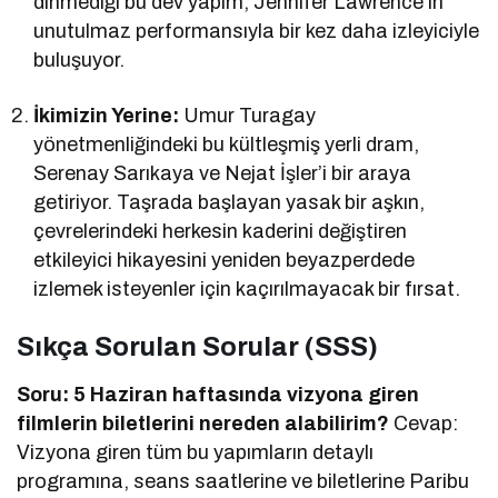
dinmediği bu dev yapım, Jennifer Lawrence’ın
unutulmaz performansıyla bir kez daha izleyiciyle
buluşuyor.
İkimizin Yerine:
Umur Turagay
yönetmenliğindeki bu kültleşmiş yerli dram,
Serenay Sarıkaya ve Nejat İşler’i bir araya
getiriyor. Taşrada başlayan yasak bir aşkın,
çevrelerindeki herkesin kaderini değiştiren
etkileyici hikayesini yeniden beyazperdede
izlemek isteyenler için kaçırılmayacak bir fırsat.
Sıkça Sorulan Sorular (SSS)
Soru: 5 Haziran haftasında vizyona giren
filmlerin biletlerini nereden alabilirim?
Cevap:
Vizyona giren tüm bu yapımların detaylı
programına, seans saatlerine ve biletlerine Paribu