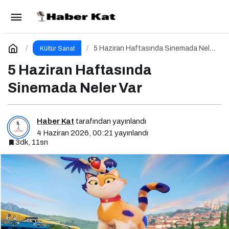
Toplumun Haklı Sessiz Çığlığı Bu Kitapta
Toplandı
Paylaş
Yorum Yap
5 Haziran Haftasında Sinemada Neler
Kültür Sanat
Var
5 Haziran Haftasında
Sinemada Neler Var
Haber Kat
tarafından yayınlandı
4 Haziran 2026, 00:21
yayınlandı
3dk, 11sn