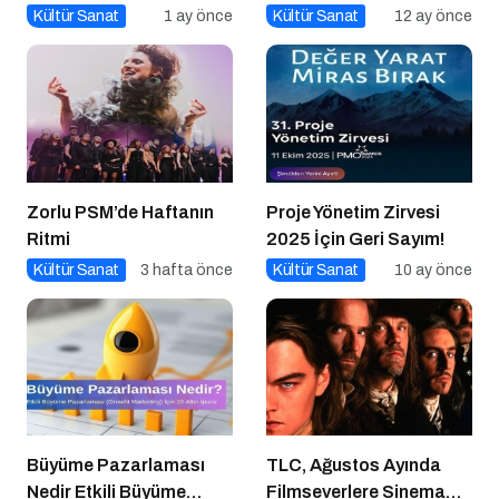
Oluşturma Nasıl Yapılır?
Kültür Sanat
1 ay önce
Kültür Sanat
12 ay önce
Zorlu PSM’de Haftanın
Proje Yönetim Zirvesi
Ritmi
2025 İçin Geri Sayım!
Kültür Sanat
3 hafta önce
Kültür Sanat
10 ay önce
Büyüme Pazarlaması
TLC, Ağustos Ayında
Nedir Etkili Büyüme
Filmseverlere Sinema