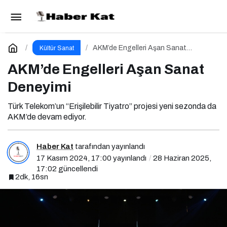
Ankara Cazın Başkenti Olmaya Hazırlanıyor
Paylaş
Yorum Yap
AKM’de Engelleri Aşan Sanat
Kültür Sanat
Deneyimi
AKM’de Engelleri Aşan Sanat
Deneyimi
Türk Telekom’un “Erişilebilir Tiyatro” projesi yeni sezonda da
AKM’de devam ediyor.
Haber Kat
tarafından yayınlandı
17 Kasım 2024, 17:00
yayınlandı
28 Haziran 2025,
17:02
güncellendi
2dk, 16sn