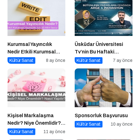
Kurumsal Yayıncılık
Üsküdar Üniversitesi
Nedir Etkili Kurumsal
Tv’nin Bu Haftaki
Yayıncılık İçin 10 Altın
Konuğu Mürsel Ferhat
Kültür Sanat
8 ay önce
Kültür Sanat
7 ay önce
Öneri
Sağlam Oluyor
Kişisel Markalaşma
Sponsorluk Başvurusu
Nedir? Niye Önemlidir?
Kültür Sanat
10 ay önce
Kişisel Markalaşma
Kültür Sanat
11 ay önce
Nasıl Uygulanır?