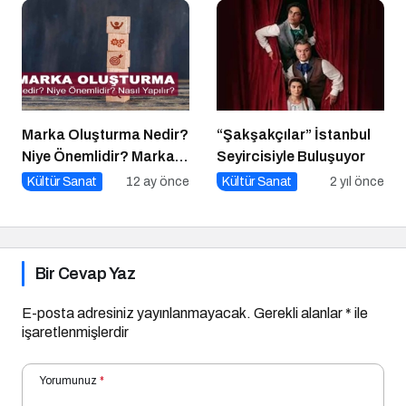
Marka Oluşturma Nedir?
“Şakşakçılar” İstanbul
Niye Önemlidir? Marka
Seyircisiyle Buluşuyor
Oluşturma Nasıl Yapılır?
Kültür Sanat
12 ay önce
Kültür Sanat
2 yıl önce
Bir Cevap Yaz
E-posta adresiniz yayınlanmayacak.
Gerekli alanlar
*
ile
işaretlenmişlerdir
Yorumunuz
*