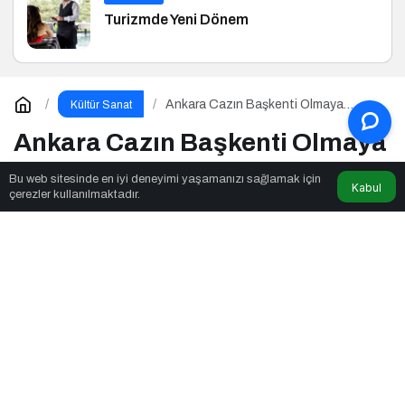
Turizmde Yeni Dönem
Ankara Cazın Başkenti Olmaya
Kültür Sanat
Hazırlanıyor
Ankara Cazın Başkenti Olmaya
Hazırlanıyor
Bu web sitesinde en iyi deneyimi yaşamanızı sağlamak için
Kabul
çerezler kullanılmaktadır.
Ankara, kasım ayında cazla nefes alacak! 28. Ankara Caz
Festivali başlıyor.
Haber Kat
tarafından yayınlandı
7 Kasım 2024, 16:45
yayınlandı
28 Haziran 2025,
16:48
güncellendi
2dk, 22sn