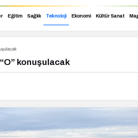
er
Eğitim
Sağlık
Teknoloji
Ekonomi
Kültür Sanat
Mag
nuşulacak
ış “O” konuşulacak