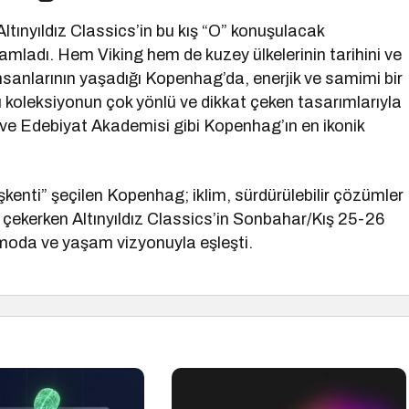
ltınyıldız Classics’in bu kış “O” konuşulacak
mladı. Hem Viking hem de kuzey ülkelerinin tarihini ve
nsanlarının yaşadığı Kopenhag’da, enerjik ve samimi bir
 koleksiyonun çok yönlü ve dikkat çeken tasarımlarıyla
ve Edebiyat Akademisi gibi Kopenhag’ın en ikonik
ti” şeçilen Kopenhag; iklim, sürdürülebilir çözümler
t çekerken Altınyıldız Classics’in Sonbahar/Kış 25-26
 moda ve yaşam vizyonuyla eşleşti.