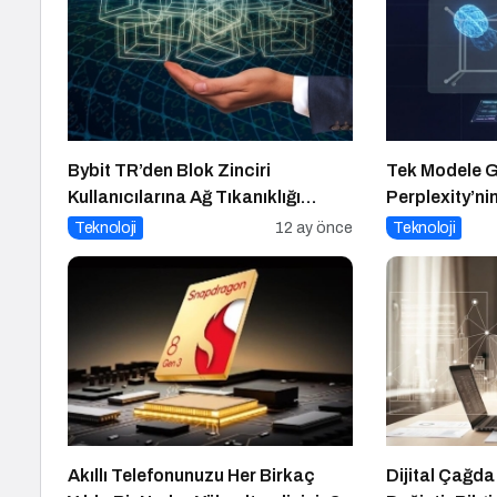
Bybit TR’den Blok Zinciri
Tek Modele G
Kullanıcılarına Ağ Tıkanıklığı
Perplexity’ni
Rehberi!
Yaklaşımı ve 
Teknoloji
12 ay önce
Teknoloji
Akıllı Telefonunuzu Her Birkaç
Dijital Çağda