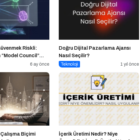
üvenmek Riskli:
Doğru Dijital Pazarlama Ajansı
n “Model Council”
Nasıl Seçilir?
Çoklu AI Stratejisi
6 ay önce
Teknoloji
1 yıl önce
 Çalışma Biçimi
İçerik Üretimi Nedir? Niye