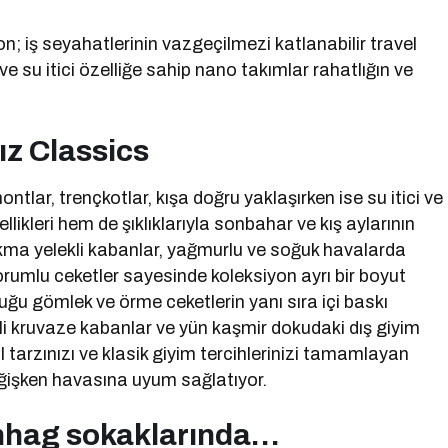
n; iş seyahatlerinin vazgeçilmezi katlanabilir travel
e su itici özelliğe sahip nano takımlar rahatlığın ve
dız Classics
tlar, trençkotlar, kışa doğru yaklaşırken ise su itici ve
kleri hem de şıklıklarıyla sonbahar ve kış aylarının
çıkma yelekli kabanlar, yağmurlu ve soğuk havalarda
rumlu ceketler sayesinde koleksiyon ayrı bir boyut
ğu gömlek ve örme ceketlerin yanı sıra içi baskı
zgili kruvaze kabanlar ve yün kaşmir dokudaki dış giyim
l tarzınızı ve klasik giyim tercihlerinizi tamamlayan
eğişken havasına uyum sağlatıyor.
enhag sokaklarında…