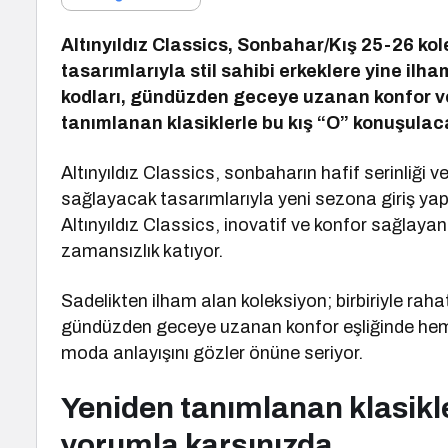
Altınyıldız Classics, Sonbahar/Kış 25-26 ko
tasarımlarıyla stil sahibi erkeklere yine ilh
kodları, gündüzden geceye uzanan konfor ve 
tanımlanan klasiklerle bu kış “O” konuşulac
Altınyıldız Classics, sonbaharın hafif serinliği
sağlayacak tasarımlarıyla yeni sezona giriş ya
Altınyıldız Classics, inovatif ve konfor sağlaya
zamansızlık katıyor.
Sadelikten ilham alan koleksiyon; birbiriyle raha
gündüzden geceye uzanan konfor eşliğinde hem g
moda anlayışını gözler önüne seriyor.
Yeniden tanımlanan klasikl
yorumla karşınızda