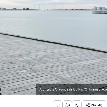
Altınyıldız Classics ile Bu Kış “O” konuşulac
+
-
PAYLAŞ