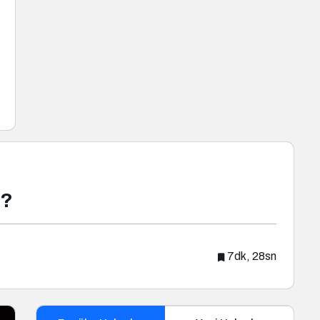
z?
7dk, 28sn