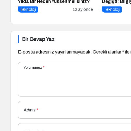
Yılda Bir Neden Yükseltmelisiniz?
Değişti: Bilg
Kazananların
Teknoloji
12 ay önce
Teknoloji
Bir Cevap Yaz
E-posta adresiniz yayınlanmayacak.
Gerekli alanlar
*
ile
Yorumunuz
*
Adınız
*