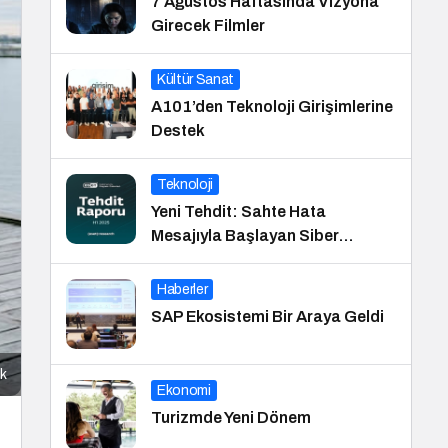
7 Ağustos Haftasında Vizyona
Girecek Filmler
Kültür Sanat
A101’den Teknoloji Girişimlerine
Destek
Teknoloji
Yeni Tehdit: Sahte Hata
Mesajıyla Başlayan Siber
Saldırılar Yükselişte
Haberler
SAP Ekosistemi Bir Araya Geldi
ak
Ekonomi
Turizmde Yeni Dönem