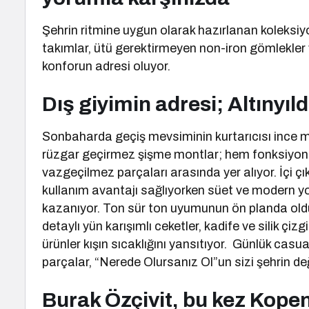
Şehrin ritmine uygun olarak hazırlanan koleksiyo
takımlar, ütü gerektirmeyen non-iron gömlekler v
konforun adresi oluyor.
Dış giyimin adresi; Altınyıl
Sonbaharda geçiş mevsiminin kurtarıcısı ince mon
rüzgar geçirmez şişme montlar; hem fonksiyonelli
vazgeçilmez parçaları arasında yer alıyor. İçi 
kullanım avantajı sağlıyorken süet ve modern yo
kazanıyor. Ton sür ton uyumunun ön planda oldu
detaylı yün karışımlı ceketler, kadife ve silik çi
ürünler kışın sıcaklığını yansıtıyor. Günlük casua
parçalar, “Nerede Olursanız Ol”un sizi şehrin d
Burak Özçivit, bu kez Kop