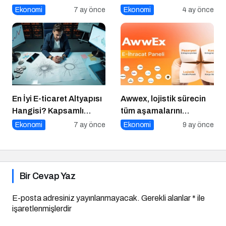
Noktası
Ekonomi
7 ay önce
Ekonomi
4 ay önce
En İyi E-ticaret Altyapısı
Awwex, lojistik sürecin
Hangisi? Kapsamlı
tüm aşamalarını
Karşılaştırma Rehberi
dijitalleştiriyor
Ekonomi
7 ay önce
Ekonomi
9 ay önce
Bir Cevap Yaz
E-posta adresiniz yayınlanmayacak.
Gerekli alanlar
*
ile
işaretlenmişlerdir