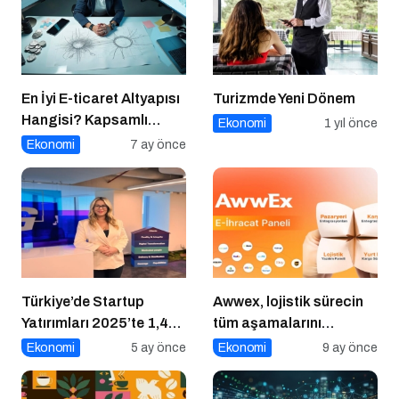
En İyi E-ticaret Altyapısı
Turizmde Yeni Dönem
Hangisi? Kapsamlı
Ekonomi
1 yıl önce
Karşılaştırma Rehberi
Ekonomi
7 ay önce
Türkiye’de Startup
Awwex, lojistik sürecin
Yatırımları 2025’te 1,4
tüm aşamalarını
Milyar Dolara Ulaştı
dijitalleştiriyor
Ekonomi
5 ay önce
Ekonomi
9 ay önce