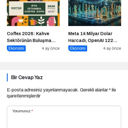
Coffex 2026: Kahve
Meta 14 Milyar Dolar
Sektörünün Buluşma
Harcadı, OpenAI 122
Noktası
Milyar Topladı: Girişimci
Ekonomi
4 ay önce
Ekonomi
4 ay önce
Ne Yapsın?
Bir Cevap Yaz
E-posta adresiniz yayınlanmayacak.
Gerekli alanlar
*
ile
işaretlenmişlerdir
Yorumunuz
*