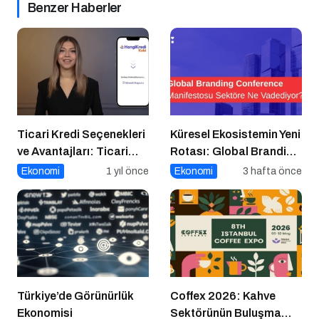
Benzer Haberler
Ticari Kredi Seçenekleri
Küresel Ekosistemin Yeni
ve Avantajları: Ticari
Rotası: Global Branding
Taşıt Kredisi ve Banka
Conference
Ekonomi
1 yıl önce
Ekonomi
3 hafta önce
POS Komisyon Oranları
Manifestosu Ne
Anlatıyor?
Türkiye’de Görünürlük
Coffex 2026: Kahve
Ekonomisi
Sektörünün Buluşma