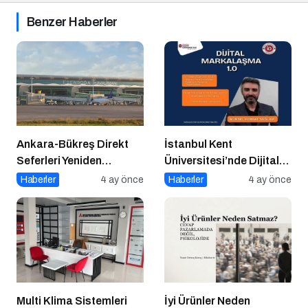
Benzer Haberler
Ankara-Bükreş Direkt
İstanbul Kent
Seferleri Yeniden
Üniversitesi’nde Dijital
Başladı!
Markalaşma 1.0
Haberler
4 ay önce
Haberler
4 ay önce
Etkinliği!
Multi Klima Sistemleri
İyi Ürünler Neden