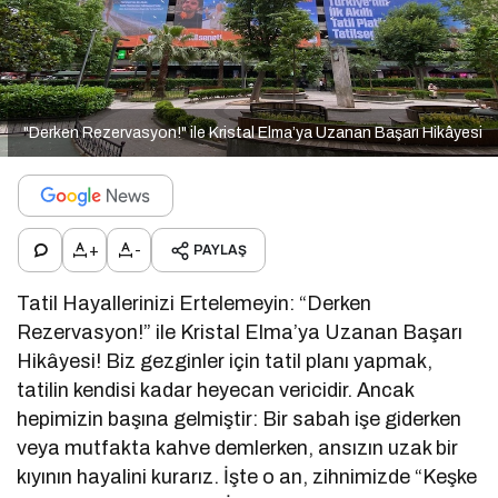
"Derken Rezervasyon!" ile Kristal Elma’ya Uzanan Başarı Hikâyesi
+
-
PAYLAŞ
Tatil Hayallerinizi Ertelemeyin: “Derken
Rezervasyon!” ile Kristal Elma’ya Uzanan Başarı
Hikâyesi! Biz gezginler için tatil planı yapmak,
tatilin kendisi kadar heyecan vericidir. Ancak
hepimizin başına gelmiştir: Bir sabah işe giderken
veya mutfakta kahve demlerken, ansızın uzak bir
kıyının hayalini kurarız. İşte o an, zihnimizde “Keşke