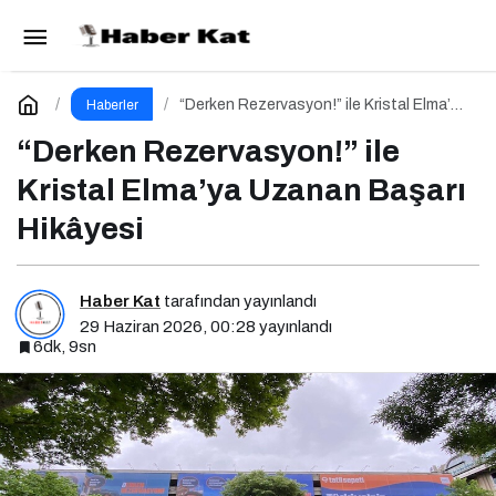
Kamu Bilgi ve İletişim Teknolojileri Konferansı
2026 İçin Geri Sayım!
Paylaş
Yorum Yap
“Derken Rezervasyon!” ile Kristal Elma’ya
Haberler
Uzanan Başarı Hikâyesi
“Derken Rezervasyon!” ile
Kristal Elma’ya Uzanan Başarı
Hikâyesi
Haber Kat
tarafından yayınlandı
29 Haziran 2026, 00:28
yayınlandı
6dk, 9sn