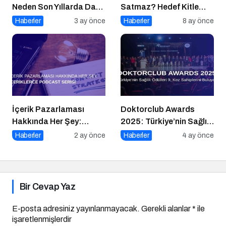
Neden Son Yıllarda Daha
Satmaz? Hedef Kitle
Fazla Tercih Ediliyor?
Yanılgısı
Haberler
3 ay önce
Haberler
8 ay önce
İçerik Pazarlaması
Doktorclub Awards
Hakkında Her Şey:
2025: Türkiye’nin Sağlık
İçeriklerce Podcast
Ödülleri 9. Kez
Haberler
2 ay önce
Haberler
4 ay önce
Serisi
Sahiplerini Buluyor
Bir Cevap Yaz
E-posta adresiniz yayınlanmayacak.
Gerekli alanlar
*
ile
işaretlenmişlerdir