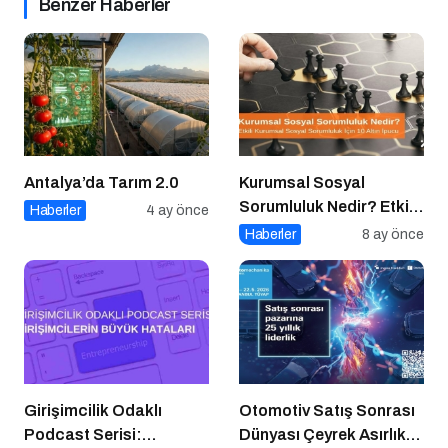
Benzer Haberler
Antalya’da Tarım 2.0
Kurumsal Sosyal
Sorumluluk Nedir? Etkili
Haberler
4 ay önce
Kurumsal Sosyal
Haberler
8 ay önce
Sorumluluk İçin 10 Altın
Öneri
Girişimcilik Odaklı
Otomotiv Satış Sonrası
Podcast Serisi:
Dünyası Çeyrek Asırlık