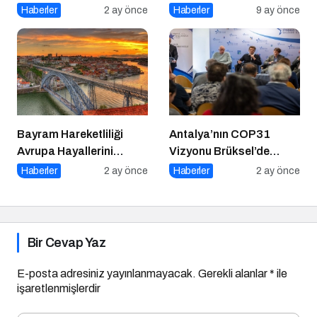
Girişimcilerin Büyük
Zirve İçin İstanbul’da
Haberler
2 ay önce
Haberler
9 ay önce
Hataları
Buluşuyor
Bayram Hareketliliği
Antalya’nın COP31
Avrupa Hayallerini
Vizyonu Brüksel’de
Tetikledi
Yankılandı
Haberler
2 ay önce
Haberler
2 ay önce
Bir Cevap Yaz
E-posta adresiniz yayınlanmayacak.
Gerekli alanlar
*
ile
işaretlenmişlerdir