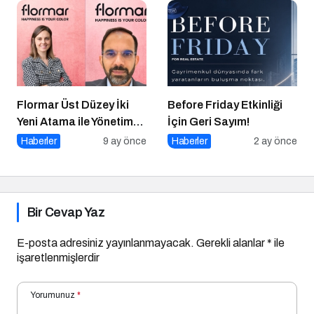
Flormar Üst Düzey İki
Before Friday Etkinliği
Yeni Atama ile Yönetim
İçin Geri Sayım!
Kadrosunu
Haberler
9 ay önce
Haberler
2 ay önce
Güçlendiriyor
Bir Cevap Yaz
E-posta adresiniz yayınlanmayacak.
Gerekli alanlar
*
ile
işaretlenmişlerdir
Yorumunuz
*