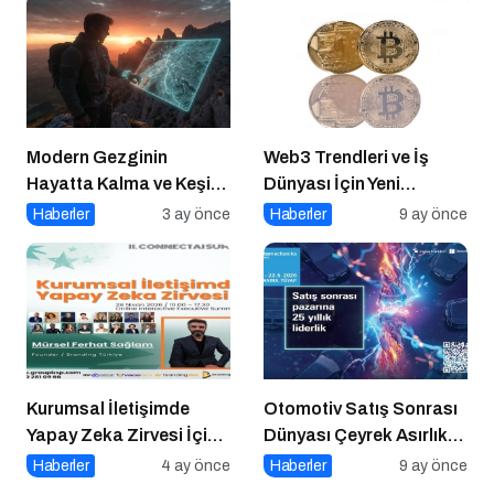
Modern Gezginin
Web3 Trendleri ve İş
Hayatta Kalma ve Keşif
Dünyası İçin Yeni
Rehberi
Fırsatlar
Haberler
3 ay önce
Haberler
9 ay önce
Kurumsal İletişimde
Otomotiv Satış Sonrası
Yapay Zeka Zirvesi İçin
Dünyası Çeyrek Asırlık
Geri Sayım!
Zirve İçin İstanbul’da
Haberler
4 ay önce
Haberler
9 ay önce
Buluşuyor