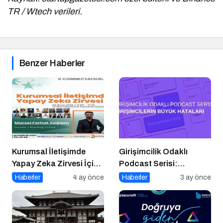
TR / Wtech verileri.
Benzer Haberler
Kurumsal İletişimde
Girişimcilik Odaklı
Yapay Zeka Zirvesi İçin
Podcast Serisi:
Geri Sayım!
Girişimcilerin Büyük
Haberler
4 ay önce
Haberler
3 ay önce
Hataları