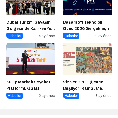
Dubai Turizmi Savaşın
Başarsoft Teknoloji
Gölgesinde Kalırken Yeni
Günü 2026 Gerçekleşti
Rotalar Belirlendi
Haberler
4 ay önce
Haberler
2 ay önce
Kulüp Markalı Seyahat
Vizeler Bitti, Eğlence
Platformu GStatil
Başlıyor: Kampüste
Bahar Festivali Kaçmaz!
Haberler
2 ay önce
Haberler
3 ay önce