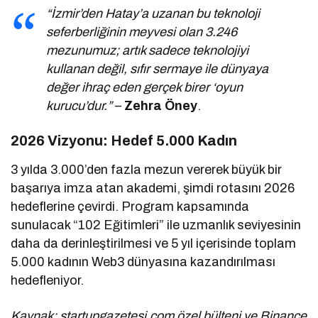
“İzmir’den Hatay’a uzanan bu teknoloji
seferberliğinin meyvesi olan 3.246
mezunumuz; artık sadece teknolojiyi
kullanan değil, sıfır sermaye ile dünyaya
değer ihraç eden gerçek birer ‘oyun
kurucu’dur.”
–
Zehra Öney
.
2026 Vizyonu: Hedef 5.000 Kadın
3 yılda 3.000’den fazla mezun vererek büyük bir
başarıya imza atan akademi, şimdi rotasını 2026
hedeflerine çevirdi. Program kapsamında
sunulacak “102 Eğitimleri” ile uzmanlık seviyesinin
daha da derinleştirilmesi ve 5 yıl içerisinde toplam
5.000 kadının Web3 dünyasına kazandırılması
hedefleniyor.
Kaynak: startupgazetesi.com özel bülteni ve Binance