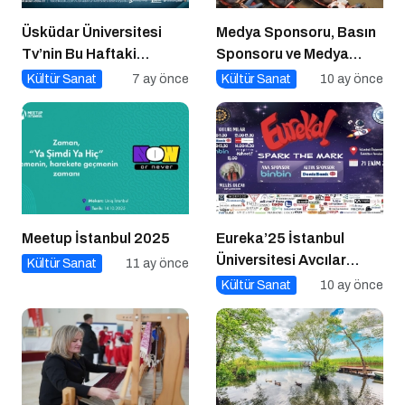
Üsküdar Üniversitesi
Medya Sponsoru, Basın
Tv’nin Bu Haftaki
Sponsoru ve Medya
Konuğu Mürsel Ferhat
Partneri Ne Demek?
Kültür Sanat
7 ay önce
Kültür Sanat
10 ay önce
Sağlam Oluyor
Meetup İstanbul 2025
Eureka’25 İstanbul
Üniversitesi Avcılar
Kültür Sanat
11 ay önce
Kampüsü İşletme
Kültür Sanat
10 ay önce
Fakültesinde