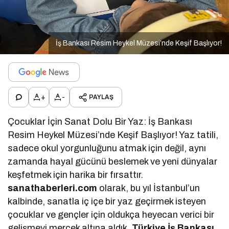
İş Bankası Resim Heykel Müzesi’nde Keşif Başlıyor!
+
-
PAYLAŞ
Çocuklar İçin Sanat Dolu Bir Yaz: İş Bankası
Resim Heykel Müzesi’nde Keşif Başlıyor! Yaz tatili,
sadece okul yorgunluğunu atmak için değil, aynı
zamanda hayal gücünü beslemek ve yeni dünyalar
keşfetmek için harika bir fırsattır.
sanathaberleri.com
olarak, bu yıl İstanbul’un
kalbinde, sanatla iç içe bir yaz geçirmek isteyen
çocuklar ve gençler için oldukça heyecan verici bir
gelişmeyi mercek altına aldık.
Türkiye İş Bankası