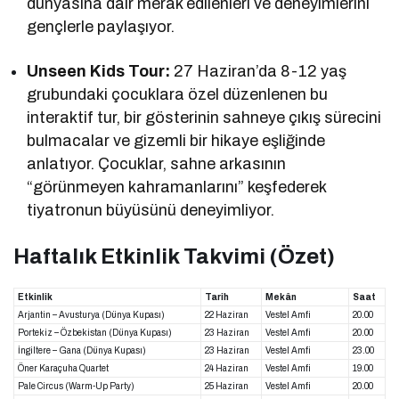
dünyasına dair merak edilenleri ve deneyimlerini
gençlerle paylaşıyor.
Unseen Kids Tour:
27 Haziran’da 8-12 yaş
grubundaki çocuklara özel düzenlenen bu
interaktif tur, bir gösterinin sahneye çıkış sürecini
bulmacalar ve gizemli bir hikaye eşliğinde
anlatıyor. Çocuklar, sahne arkasının
“görünmeyen kahramanlarını” keşfederek
tiyatronun büyüsünü deneyimliyor.
Haftalık Etkinlik Takvimi (Özet)
Etkinlik
Tarih
Mekân
Saat
Arjantin – Avusturya (Dünya Kupası)
22 Haziran
Vestel Amfi
20.00
Portekiz – Özbekistan (Dünya Kupası)
23 Haziran
Vestel Amfi
20.00
İngiltere – Gana (Dünya Kupası)
23 Haziran
Vestel Amfi
23.00
Öner Karaçuha Quartet
24 Haziran
Vestel Amfi
19.00
Pale Circus (Warm-Up Party)
25 Haziran
Vestel Amfi
20.00