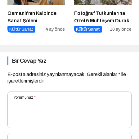
Osmanlı’nın Kalbinde
Fotoğraf Tutkunlarına
Sanat Şöleni
Özel 6 Muhteşem Durak
Kültür Sanat
4 ay önce
Kültür Sanat
10 ay önce
Bir Cevap Yaz
E-posta adresiniz yayınlanmayacak.
Gerekli alanlar
*
ile
işaretlenmişlerdir
Yorumunuz
*