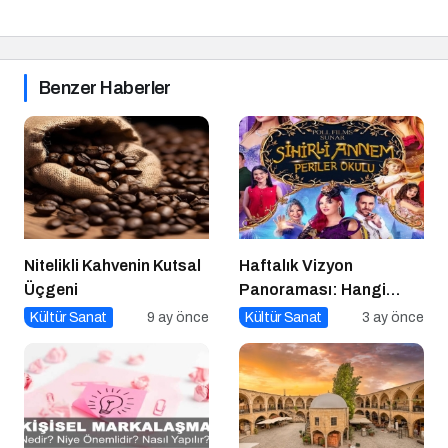
Benzer Haberler
Nitelikli Kahvenin Kutsal
Haftalık Vizyon
Üçgeni
Panoraması: Hangi
Filmi İzlemeli?
Kültür Sanat
9 ay önce
Kültür Sanat
3 ay önce