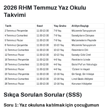
2026 RHM Temmuz Yaz Okulu
Takvimi
Tarih
Saat
Yaş Grubu
Atölye Başlığı
2 Temmuz Perşembe
11.00-13.00
7-9 Yaş
Müzemle Tanışıyorum
4 Temmuz Cumartesi
11.00-13.00
7-9 Yaş
Sanatçıların Dünyası
5 Temmuz Pazar
11.00-13.00
7-9 Yaş
Malzemelerin Peşinde
8 Temmuz Çarşamba
11.00-13.00
10-13 Yaş
Müzemle Tanışıyorum
11 Temmuz Cumartesi
11.00-13.00
10-13 Yaş
Resimlerin Dili
12 Temmuz Pazar
11.00-13.00
10-13 Yaş
Sanatçı Gibi Üret
16 Temmuz Perşembe
11.00-12.00
4-6 Yaş
Renklerin İzinde
18 Temmuz Cumartesi
11.00-12.00
4-6 Yaş
Bulut Puf’un Yolculuğu
19 Temmuz Pazar
11.00-12.00
4-6 Yaş
‘Özlem’in Hayali
23 Temmuz Perşembe
11.00-13.00
13-16 Yaş
Bir Sergi, Bir Hikâye
25 Temmuz Cumartesi
11.00-13.00
13-16 Yaş
Linol Baskı Atölyesi
26 Temmuz Pazar
11.00-13.00
13-16 Yaş
Korunan Hikâyeler
Sıkça Sorulan Sorular (SSS)
Soru 1: Yaz okuluna katılmak için çocuğumun