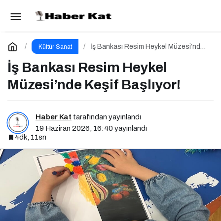
Zorlu PSM’de 22 – 28 Haziran Haftası
Paylaş
Yorum Yap
İş Bankası Resim Heykel Müzesi’nde
Kültür Sanat
Keşif Başlıyor!
İş Bankası Resim Heykel
Müzesi’nde Keşif Başlıyor!
Haber Kat
tarafından yayınlandı
19 Haziran 2026, 16:40
yayınlandı
4dk, 11sn