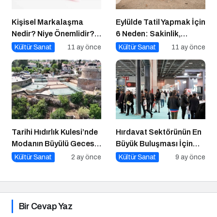
Kişisel Markalaşma
Eylülde Tatil Yapmak İçin
Nedir? Niye Önemlidir?
6 Neden: Sakinlik,
Kişisel Markalaşma
Ekonomi ve Keyif Bir
Kültür Sanat
11 ay önce
Kültür Sanat
11 ay önce
Nasıl Uygulanır?
Arada
Tarihi Hıdırlık Kulesi’nde
Hırdavat Sektörünün En
Modanın Büyülü Gecesi:
Büyük Buluşması İçin
Cihan Nacar Defilesi
İstanbul Hazır!
Kültür Sanat
2 ay önce
Kültür Sanat
9 ay önce
Bir Cevap Yaz