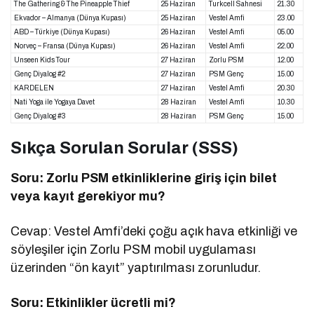
The Gathering & The Pineapple Thief
25 Haziran
Turkcell Sahnesi
21.30
Ekvador – Almanya (Dünya Kupası)
25 Haziran
Vestel Amfi
23.00
ABD – Türkiye (Dünya Kupası)
26 Haziran
Vestel Amfi
05.00
Norveç – Fransa (Dünya Kupası)
26 Haziran
Vestel Amfi
22.00
Unseen Kids Tour
27 Haziran
Zorlu PSM
12.00
Genç Diyalog #2
27 Haziran
PSM Genç
15.00
KARDELEN
27 Haziran
Vestel Amfi
20.30
Nati Yoga ile Yogaya Davet
28 Haziran
Vestel Amfi
10.30
Genç Diyalog #3
28 Haziran
PSM Genç
15.00
Sıkça Sorulan Sorular (SSS)
Soru: Zorlu PSM etkinliklerine giriş için bilet
veya kayıt gerekiyor mu?
Cevap: Vestel Amfi’deki çoğu açık hava etkinliği ve
söyleşiler için Zorlu PSM mobil uygulaması
üzerinden “ön kayıt” yaptırılması zorunludur.
Soru: Etkinlikler ücretli mi?