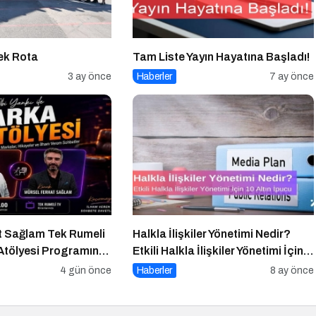
Tek Rota
Tam Liste Yayın Hayatına Başladı!
3 ay önce
Haberler
7 ay önce
t Sağlam Tek Rumeli
Halkla İlişkiler Yönetimi Nedir?
Atölyesi Programına
Etkili Halkla İlişkiler Yönetimi İçin
10 Altın İpucu
4 gün önce
Haberler
8 ay önce