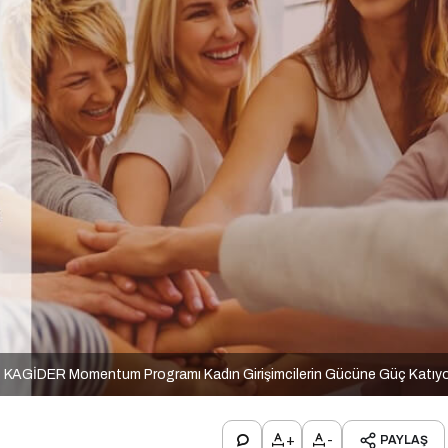
KAGİDER Momentum Programı Kadın Girişimcilerin Gücüne Güç Katıy
+
-
PAYLAŞ