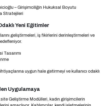
cioğlu – Girişimciliğin Hukuksal Boyutu
 Stratejileri
Odaklı Yeni Eğitimler
ını geliştirmeleri, iş fikirlerini derinleştirmeleri ve
hedefleniyor.
isi Tasarımı
şünme
i ihtiyaçlarına uygun hale getirmeyi ve kullanıcı odaklı
giden Uygulamaya
e Geliştirme Modülleri, kadın girişimcilerin
ini amaçlıyor. Katılımcılar, kendi işletmelerinin