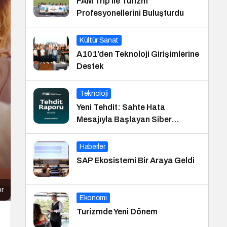
FAM Trip ile Turizm
Profesyonellerini Buluşturdu
Kültür Sanat
A101’den Teknoloji Girişimlerine
Destek
Teknoloji
Yeni Tehdit: Sahte Hata
Mesajıyla Başlayan Siber
Saldırılar Yükselişte
Haberler
SAP Ekosistemi Bir Araya Geldi
or
Ekonomi
Turizmde Yeni Dönem