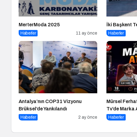
MerterModa 2025
İki Başkent 
Haberler
11 ay önce
Haberler
Antalya’nın COP31 Vizyonu
Mürsel Ferha
Brüksel’de Yankılandı
Tv’de Marka 
Konuk Oldu
Haberler
2 ay önce
Haberler