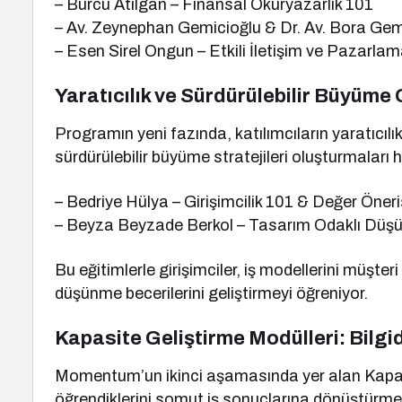
– Burcu Atılgan – Finansal Okuryazarlık 101
– Av. Zeynephan Gemicioğlu & Dr. Av. Bora Gemi
– Esen Sirel Ongun – Etkili İletişim ve Pazarlama
Yaratıcılık ve Sürdürülebilir Büyüme 
Programın yeni fazında, katılımcıların yaratıcılıklar
sürdürülebilir büyüme stratejileri oluşturmaları 
– Bedriye Hülya – Girişimcilik 101 & Değer Öner
– Beyza Beyzade Berkol – Tasarım Odaklı Dü
Bu eğitimlerle girişimciler, iş modellerini müşter
düşünme becerilerini geliştirmeyi öğreniyor.
Kapasite Geliştirme Modülleri: Bil
Momentum’un ikinci aşamasında yer alan Kapasit
öğrendiklerini somut iş sonuçlarına dönüştürmeler