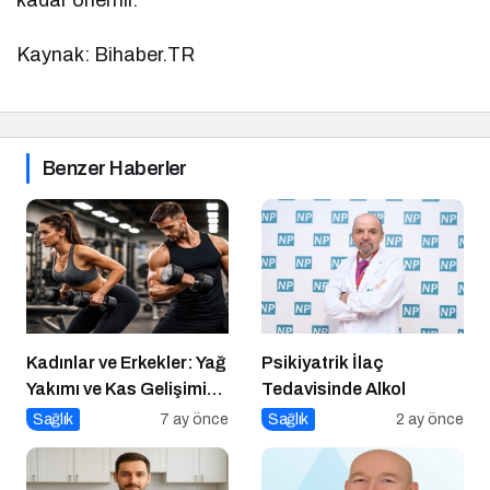
kadar önemli.
Kaynak: Bihaber.TR
Benzer Haberler
Kadınlar ve Erkekler: Yağ
Psikiyatrik İlaç
Yakımı ve Kas Gelişimi
Tedavisinde Alkol
Arasındaki Farklar
Sağlık
7 ay önce
Sağlık
2 ay önce