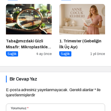
Çözümleri
Tabağımızdaki Gizli
1. Trimester (Gebeliğin
Misafir: Mikroplastikler
İlk Üç Ayı)
ve Bedenimizdeki Sessiz
Sağlık
4 ay önce
Sağlık
1 yıl önce
İstila
Bir Cevap Yaz
E-posta adresiniz yayınlanmayacak.
Gerekli alanlar
*
ile
işaretlenmişlerdir
Yorumunuz
*