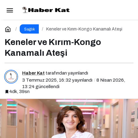
Yaz Tatiline Sağlıklı Bir Başlangıç İçin
Beslenme
Paylaş
Yorum Yap
Keneler ve Kırım-Kongo Kanamalı Ateşi
Sağlık
Keneler ve Kırım-Kongo
Kanamalı Ateşi
Haber Kat
tarafından yayınlandı
3 Temmuz 2025, 16:32
yayınlandı
8 Nisan 2026,
13:24
güncellendi
4dk, 39sn