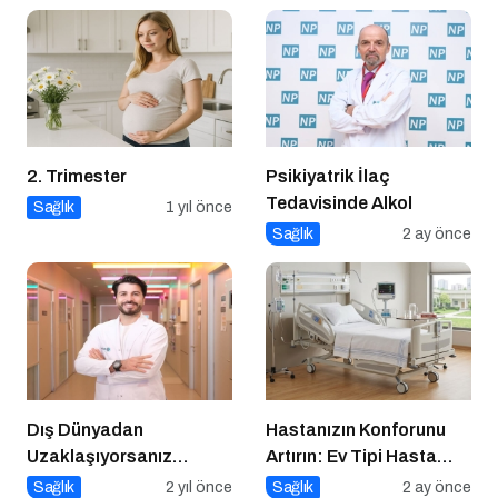
2. Trimester
Psikiyatrik İlaç
Tedavisinde Alkol
Sağlık
1 yıl önce
Sağlık
2 ay önce
Dış Dünyadan
Hastanızın Konforunu
Uzaklaşıyorsanız
Artırın: Ev Tipi Hasta
Dikkat!
Yatağı Kiralama
Sağlık
2 yıl önce
Sağlık
2 ay önce