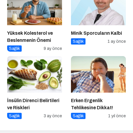
Yüksek Kolesterol ve
Minik Sporcuların Kalbi
Beslenmenin Önemi
Sağlık
1 ay önce
Sağlık
9 ay önce
İnsülin Direnci Belirtileri
Erken Ergenlik
ve Riskleri
Tehlikesine Dikkat!
Sağlık
3 ay önce
Sağlık
1 yıl önce