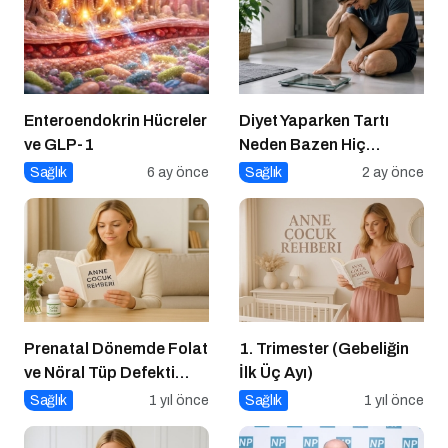
Enteroendokrin Hücreler
Diyet Yaparken Tartı
ve GLP-1
Neden Bazen Hiç
Oynamaz?
Sağlık
6 ay önce
Sağlık
2 ay önce
Prenatal Dönemde Folat
1. Trimester (Gebeliğin
ve Nöral Tüp Defekti
İlk Üç Ayı)
İlişkisi
Sağlık
1 yıl önce
Sağlık
1 yıl önce