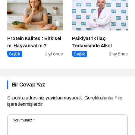
Protein Kalitesi: Bitkisel
Psikiyatrik İlaç
mi Hayvansal mı?
Tedavisinde Alkol
Sağlık
1 yıl önce
Sağlık
2 ay önce
Bir Cevap Yaz
E-posta adresiniz yayınlanmayacak.
Gerekli alanlar
*
ile
işaretlenmişlerdir
Yorumunuz
*