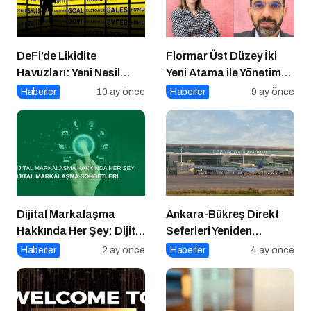
DeFi’de Likidite
Flormar Üst Düzey İki
Havuzları: Yeni Nesil
Yeni Atama ile Yönetim
Finansın Kalbi
Kadrosunu
Haberler
10 ay önce
Haberler
9 ay önce
Güçlendiriyor
Dijital Markalaşma
Ankara-Bükreş Direkt
Hakkında Her Şey: Dijital
Seferleri Yeniden
Markalaşma Sohbetleri
Başladı!
Haberler
2 ay önce
Haberler
4 ay önce
Podcast Serisi