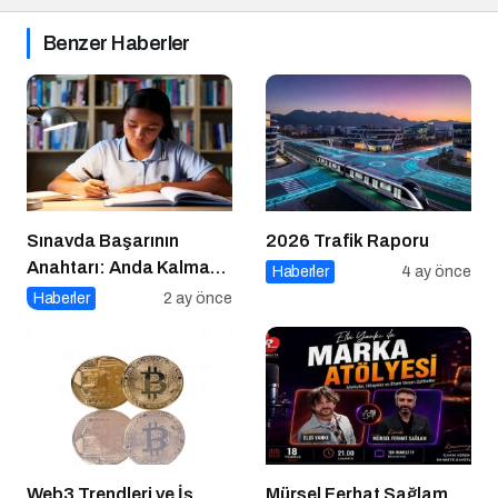
Benzer Haberler
Sınavda Başarının
2026 Trafik Raporu
Anahtarı: Anda Kalmak
Haberler
4 ay önce
ve Duygu Yönetimi
Haberler
2 ay önce
Web3 Trendleri ve İş
Mürsel Ferhat Sağlam