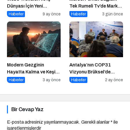
Dünyası İçin Yeni
Tek Rumeli Tv’de Marka
Fırsatlar
Atölyesi Programına
Haberler
9 ay önce
Haberler
3 gün önce
Konuk Oldu
Modern Gezginin
Antalya’nın COP31
Hayatta Kalma ve Keşif
Vizyonu Brüksel’de
Rehberi
Yankılandı
Haberler
3 ay önce
Haberler
2 ay önce
Bir Cevap Yaz
E-posta adresiniz yayınlanmayacak.
Gerekli alanlar
*
ile
işaretlenmişlerdir