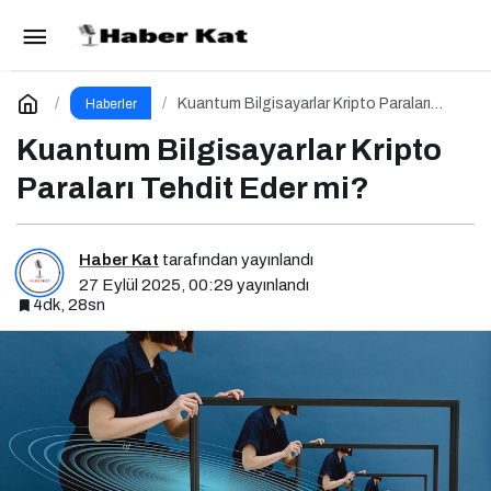
Çok Taraflı Hesaplama (MPC) Nedir?
Paylaş
Yorum Yap
Kuantum Bilgisayarlar Kripto Paraları
Haberler
Tehdit Eder mi?
Kuantum Bilgisayarlar Kripto
Paraları Tehdit Eder mi?
Haber Kat
tarafından yayınlandı
27 Eylül 2025, 00:29
yayınlandı
4dk, 28sn