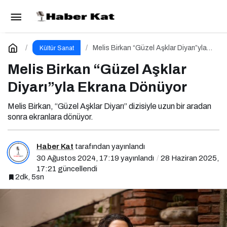
Melis Birkan “Güzel Aşklar Diyarı”yla Ekrana
Dönüyor
Yorum Yap
Melis Birkan “Güzel Aşklar Diyarı”yla
Kültür Sanat
Ekrana Dönüyor
Melis Birkan “Güzel Aşklar
Diyarı”yla Ekrana Dönüyor
Melis Birkan, “Güzel Aşklar Diyarı” dizisiyle uzun bir aradan
sonra ekranlara dönüyor.
Haber Kat
tarafından yayınlandı
30 Ağustos 2024, 17:19
yayınlandı
28 Haziran 2025,
17:21
güncellendi
2dk, 5sn