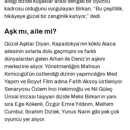
aldığı dizide kuşaklar arası dengeli bir oyuncu
kadrosu olduğunu vurgulayan Birkan, “Bu çeşitlilik,
hikâyeye güzel bir zenginlik katıyor,” dedi.
Aşk mı, aile mi?
Güzel Aşklar Diyarı, Kapadokya’nın köklü Alaca
ailesinin sırlarla dolu geçmişini ve farklı
dünyalardan gelen Arhan ile Deniz’in aşkını
merkezine alıyor. Yönetmenliğini Mahsun
Kırmızıgül’ün üstlendiği dizinin yapımcılığını Med
Yapım ve Boyut Film adına Fatih Aksoy üstleniyor.
Senaryosu Özlem İnci Hekimoğlu ve Nil Güleç
Ünsal imzası taşıyan dizide Melis Birkan’ın yanı
sıra Ege Kökenli, Özgür Emre Yıldırım, Meltem
Cumbul, İbrahim Dizlek, Yunus Narin gibi pek çok
oyuncu yer alıyor.