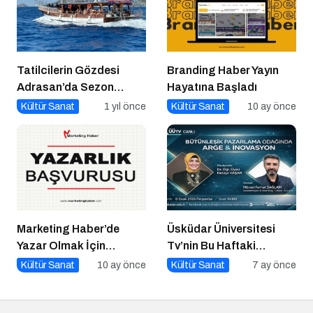
Tatilcilerin Gözdesi
Branding Haber Yayın
Adrasan’da Sezon
Hayatına Başladı
Açıldı!
Kültür Sanat
1 yıl önce
Kültür Sanat
10 ay önce
Marketing Haber’de
Üsküdar Üniversitesi
Yazar Olmak İçin
Tv’nin Bu Haftaki
Yazarlık Başvurusu
Konuğu Mürsel Ferhat
Kültür Sanat
10 ay önce
Kültür Sanat
7 ay önce
Başladı!
Sağlam Oluyor