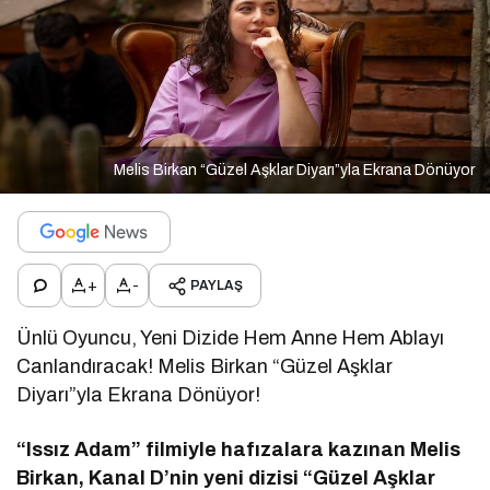
Melis Birkan “Güzel Aşklar Diyarı”yla Ekrana Dönüyor
+
-
PAYLAŞ
Ünlü Oyuncu, Yeni Dizide Hem Anne Hem Ablayı
Canlandıracak! Melis Birkan “Güzel Aşklar
Diyarı”yla Ekrana Dönüyor!
“Issız Adam” filmiyle hafızalara kazınan Melis
Birkan, Kanal D’nin yeni dizisi “Güzel Aşklar