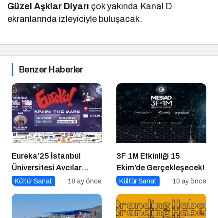
Güzel Aşklar Diyarı
çok yakında Kanal D
ekranlarında izleyiciyle buluşacak.
Benzer Haberler
Eureka’25 İstanbul
3F 1M Etkinliği 15
Üniversitesi Avcılar
Ekim’de Gerçekleşecek!
Kampüsü İşletme
Kültür Sanat
10 ay önce
Kültür Sanat
10 ay önce
Fakültesinde