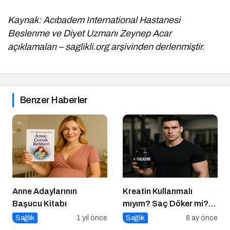
Kaynak: Acıbadem International Hastanesi
Beslenme ve Diyet Uzmanı Zeynep Acar
açıklamaları – saglikli.org arşivinden derlenmiştir.
Benzer Haberler
Anne Adaylarının
Kreatin Kullanmalı
Başucu Kitabı
mıyım? Saç Döker mi?
Ne Zaman Alınmalı?
Sağlık
1 yıl önce
Sağlık
8 ay önce