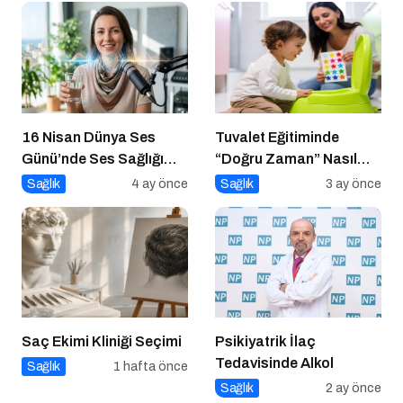
16 Nisan Dünya Ses
Tuvalet Eğitiminde
Günü’nde Ses Sağlığı
“Doğru Zaman” Nasıl
Rehberi
Anlaşılır?
Sağlık
4 ay önce
Sağlık
3 ay önce
Saç Ekimi Kliniği Seçimi
Psikiyatrik İlaç
Tedavisinde Alkol
Sağlık
1 hafta önce
Sağlık
2 ay önce