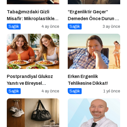
Tabağımızdaki Gizli
“Ergenliktir Geçer”
Misafir: Mikroplastikler
Demeden Önce Durun ve
ve Bedenimizdeki Sessiz
Dinleyin
Sağlık
4 ay önce
Sağlık
3 ay önce
İstila
Postprandiyal Glukoz
Erken Ergenlik
Yanıtı ve Bireysel
Tehlikesine Dikkat!
Farklılıklar
Sağlık
4 ay önce
Sağlık
1 yıl önce