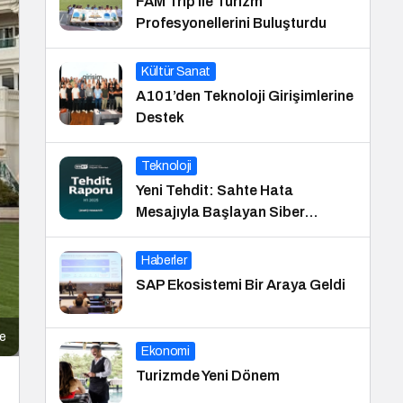
FAM Trip ile Turizm
Profesyonellerini Buluşturdu
Kültür Sanat
A101’den Teknoloji Girişimlerine
Destek
Teknoloji
Yeni Tehdit: Sahte Hata
Mesajıyla Başlayan Siber
Saldırılar Yükselişte
Haberler
SAP Ekosistemi Bir Araya Geldi
ne
Ekonomi
Turizmde Yeni Dönem