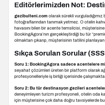
Editörlerimizden Not: Dest
gezibulteni.com
olarak sürekli vurguladığımız 
fotoğraflarından tanımak yetmez. O otelin kahva
havasını bilen bir acente temsilcisi, müşterisine 
BookingAgora’nın gerçekleştirdiği bu tür “premi
olmaktan çıkarıp, müşterisinin tatilini planlaya
Sıkça Sorulan Sorular (SSS
Soru 1: BookingAgora sadece acentelere mi
seyahat çözümleri üreten bir platform olarak ağı
profesyonelleriyle iş birliği içerisinde çalışmaktad
Soru 2: Bu tür destinasyon gezileri acentele
deneyimleyen turizm profesyoneli, otelin oda kal
için müşterisine çok daha doğru tavsiyelerde bulu