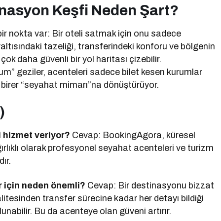
inasyon Keşfi Neden Şart?
bir nokta var: Bir oteli satmak için onu sadece
ltısındaki tazeliği, transferindeki konforu ve bölgenin
çok daha güvenli bir yol haritası çizebilir.
um” geziler, acenteleri sadece bilet kesen kurumlar
n birer “seyahat mimarı”na dönüştürüyor.
)
 hizmet veriyor?
Cevap: BookingAgora, küresel
rlıklı olarak profesyonel seyahat acenteleri ve turizm
ır.
r için neden önemli?
Cevap: Bir destinasyonu bizzat
itesinden transfer sürecine kadar her detayı bildiği
nabilir. Bu da acenteye olan güveni artırır.