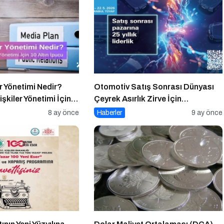
er Yönetimi Nedir?
Otomotiv Satış Sonrası Dünyası
lişkiler Yönetimi İçin
Çeyrek Asırlık Zirve İçin
u
İstanbul’da Buluşuyor
8 ay önce
Haberler
9 ay önce