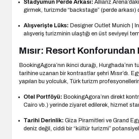
Stadyumun Perde Arkası:
Allianz Arena’dak
girmek, turizmde “backstage” (perde arkası) de
Alışverişte Lüks:
Designer Outlet Munich | In
alışveriş turizminin ulaştığı en üst seviyeyi te
Mısır: Resort Konforundan 
BookingAgora’nın ikinci durağı, Hurghada’nın t
tarihine uzanan bir kontrastlar şehri Mısır’dı. 
yapılan bu yolculuk, Türk turizm profesyonelleri
Otel Portföyü:
BookingAgora’nın direkt kontrat
Cairo vb.) yerinde ziyaret edilerek, hizmet stan
Tarihi Derinlik:
Giza Piramitleri ve Grand Egy
deniz değil, ciddi bir “kültür turizmi” potansiy