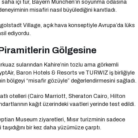
i saha içi tur, Bayern München’in soyunma odasına
neyiminin misafiri nasıl büyülediğini kanıtladı.
golstadt Village, açık hava konseptiyle Avrupa’da lüks
msil ediyordu.
Piramitlerin Gölgesine
urkuaz sularından Kahire’nin tozlu ama görkemli
EgyptAir, Baron Hotels & Resorts ve TURWIZ iş birliğiyle
nin bölgeyi “misafir gözüyle” değerlendirmesini sağladı.
lı otelleri (Cairo Marriott, Sheraton Cairo, Hilton
dartlarının kağıt üzerindeki vaatleri yerinde test edildi.
ptian Museum ziyaretleri, Mısır turizminin sadece
eli taşıdığını bir kez daha yüzümüze çarptı.