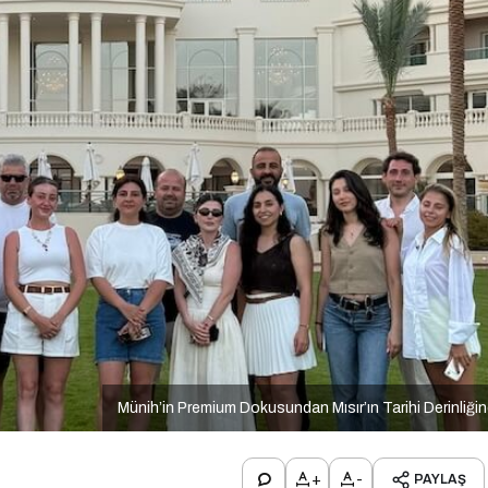
Münih’in Premium Dokusundan Mısır’ın Tarihi Derinliği
+
-
PAYLAŞ