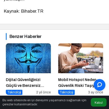
Kaynak: Bihaber.TR
Benzer Haberler
Dijital Güvenliğinizi
Mobil Hotspot Neden
Güçlü ve Benzersiz
Güvenlik Riski Taşıyor?
Parolalarla Koruyun!
Teknoloji
2 yıl önce
Teknoloji
3 ay önce
Bu web sitesinde en iyi deneyimi yaşamanızı sağlamak için
Kabul
çerezler kullanılmaktadır.