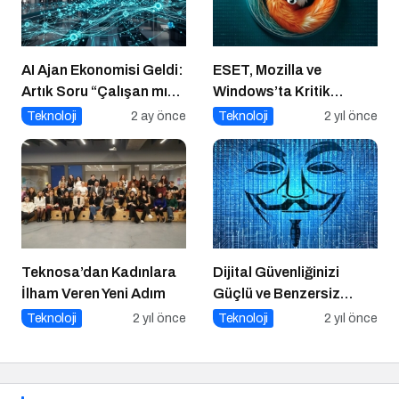
AI Ajan Ekonomisi Geldi:
ESET, Mozilla ve
Artık Soru “Çalışan mı
Windows’ta Kritik
Olacaksın, Çalıştıran
Sıfırıncı Gün Açıkları
Teknoloji
2 ay önce
Teknoloji
2 yıl önce
mı?”
Tespit Etti
Teknosa’dan Kadınlara
Dijital Güvenliğinizi
İlham Veren Yeni Adım
Güçlü ve Benzersiz
Parolalarla Koruyun!
Teknoloji
2 yıl önce
Teknoloji
2 yıl önce