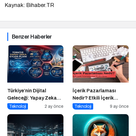
Kaynak: Bihaber.TR
Benzer Haberler
Türkiye’nin Dijital
İçerik Pazarlaması
Geleceği: Yapay Zeka
Nedir? Etkili İçerik
Çağında “BİLGE”
Pazarlaması İçin 10
Teknoloji
2 ay önce
Teknoloji
9 ay önce
Hamlesi
Altın İpucu