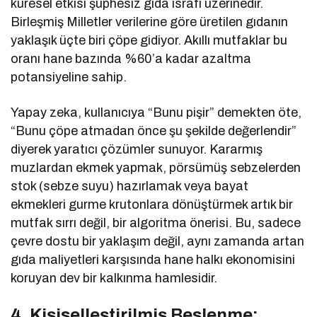
küresel etkisi şüphesiz gıda israfı üzerinedir.
Birleşmiş Milletler verilerine göre üretilen gıdanın
yaklaşık üçte biri çöpe gidiyor. Akıllı mutfaklar bu
oranı hane bazında %60’a kadar azaltma
potansiyeline sahip.
Yapay zeka, kullanıcıya “Bunu pişir” demekten öte,
“Bunu çöpe atmadan önce şu şekilde değerlendir”
diyerek yaratıcı çözümler sunuyor. Kararmış
muzlardan ekmek yapmak, pörsümüş sebzelerden
stok (sebze suyu) hazırlamak veya bayat
ekmekleri gurme krutonlara dönüştürmek artık bir
mutfak sırrı değil, bir algoritma önerisi. Bu, sadece
çevre dostu bir yaklaşım değil, aynı zamanda artan
gıda maliyetleri karşısında hane halkı ekonomisini
koruyan dev bir kalkınma hamlesidir.
4. Kişiselleştirilmiş Beslenme: