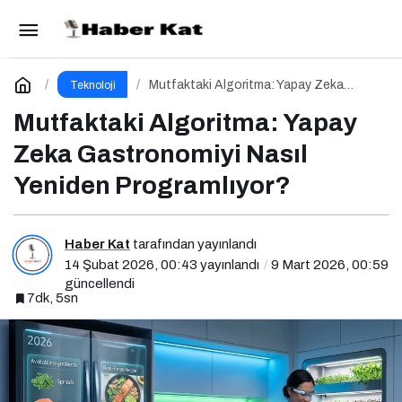
İçerik Kıyametinden Çıkış
Paylaş
Yorum Yap
Mutfaktaki Algoritma: Yapay Zeka
Teknoloji
Gastronomiyi Nasıl Yeniden
Programlıyor?
Mutfaktaki Algoritma: Yapay
Zeka Gastronomiyi Nasıl
Yeniden Programlıyor?
Haber Kat
tarafından yayınlandı
14 Şubat 2026, 00:43
yayınlandı
9 Mart 2026, 00:59
güncellendi
7dk, 5sn