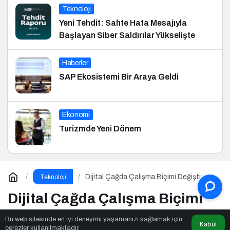
Teknoloji
Yeni Tehdit: Sahte Hata Mesajıyla
Başlayan Siber Saldırılar Yükselişte
Haberler
SAP Ekosistemi Bir Araya Geldi
Ekonomi
Turizmde Yeni Dönem
Dijital Çağda Çalışma Biçimi Değişti:
Teknoloji
Bilgiyle Para Kazananların Yeni Düzeni
Dijital Çağda Çalışma Biçimi
Değişti: Bilgiyle Para
Bu web sitesinde en iyi deneyimi yaşamanızı sağlamak için
Kabul
çerezler kullanılmaktadır.