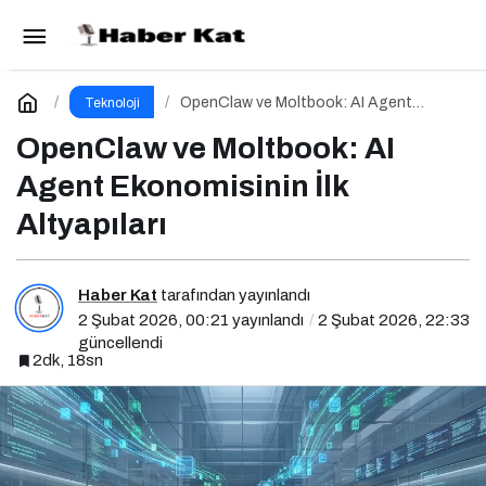
Dijital Çağda Çalışma Biçimi Değişti: Bilgiyle
Para Kazananların Yeni Düzeni
Paylaş
Yorum Yap
OpenClaw ve Moltbook: AI Agent
Teknoloji
Ekonomisinin İlk Altyapıları
OpenClaw ve Moltbook: AI
Agent Ekonomisinin İlk
Altyapıları
Haber Kat
tarafından yayınlandı
2 Şubat 2026, 00:21
yayınlandı
2 Şubat 2026, 22:33
güncellendi
2dk, 18sn