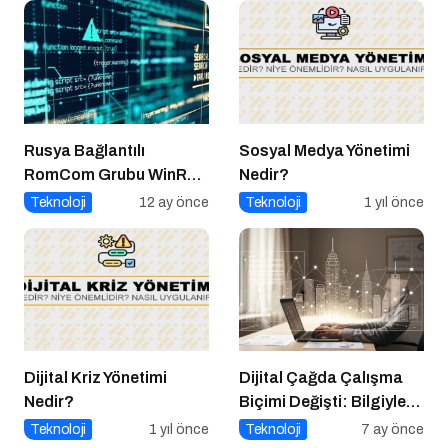
Rusya Bağlantılı
Sosyal Medya Yönetimi
RomCom Grubu WinRAR
Nedir?
Açığını Hedef Aldı
Teknoloji
12 ay önce
Teknoloji
1 yıl önce
Dijital Kriz Yönetimi
Dijital Çağda Çalışma
Nedir?
Biçimi Değişti: Bilgiyle
Para Kazananların Yeni
Teknoloji
1 yıl önce
Teknoloji
7 ay önce