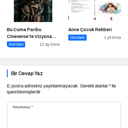
Bu Cuma Paribu
Anne Çocuk Rehberi
Cineverse’te Vizyona
Gündem
1 yıl önce
Girecek Filmler
Gündem
11 ay önce
Bir Cevap Yaz
E-posta adresiniz yayınlanmayacak.
Gerekli alanlar
*
ile
işaretlenmişlerdir
Yorumunuz
*