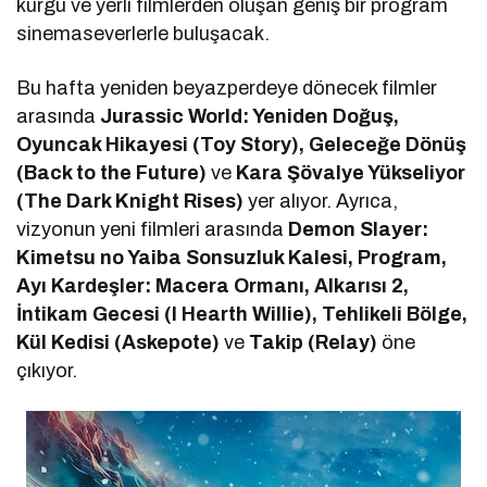
kurgu ve yerli filmlerden oluşan geniş bir program
sinemaseverlerle buluşacak.
Bu hafta yeniden beyazperdeye dönecek filmler
arasında
Jurassic World: Yeniden Doğuş,
Oyuncak Hikayesi (Toy Story), Geleceğe Dönüş
(Back to the Future)
ve
Kara Şövalye Yükseliyor
(The Dark Knight Rises)
yer alıyor. Ayrıca,
vizyonun yeni filmleri arasında
Demon Slayer:
Kimetsu no Yaiba Sonsuzluk Kalesi, Program,
Ayı Kardeşler: Macera Ormanı, Alkarısı 2,
İntikam Gecesi (I Hearth Willie), Tehlikeli Bölge,
Kül Kedisi (Askepote)
ve
Takip (Relay)
öne
çıkıyor.