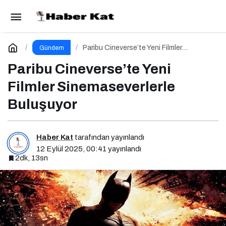
Korkudan Dramatik Yolculuklara Yeni Filmler
Paylaş
Yorum Yap
Paribu Cineverse’te Yeni Filmler
Gündem
Sinemaseverlerle Buluşuyor
Paribu Cineverse’te Yeni
Filmler Sinemaseverlerle
Buluşuyor
Haber Kat
tarafından yayınlandı
12 Eylül 2025, 00:41
yayınlandı
2dk, 13sn