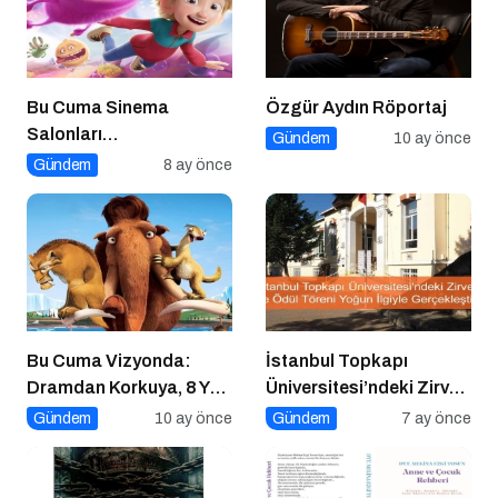
Bu Cuma Sinema
Özgür Aydın Röportaj
Salonları
Gündem
10 ay önce
Hareketleniyor: 26 Aralık
Gündem
8 ay önce
Vizyondaki Filmler
Açıklandı
Bu Cuma Vizyonda:
İstanbul Topkapı
Dramdan Korkuya, 8 Yeni
Üniversitesi’ndeki Zirve
Film Sinemaseverlerle
ve Ödül Töreni Yoğun
Gündem
10 ay önce
Gündem
7 ay önce
Buluşuyor!
İlgiyle Gerçekleşti