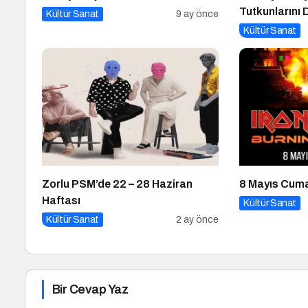
Tutkunlarını 
Kültür Sanat
9 ay önce
Bekliyor
Kültür Sanat
Zorlu PSM’de 22 – 28 Haziran
8 Mayıs Cum
Haftası
Kültür Sanat
Kültür Sanat
2 ay önce
Bir Cevap Yaz