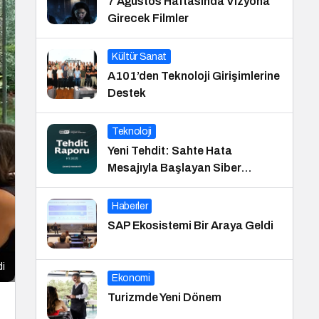
7 Ağustos Haftasında Vizyona
Girecek Filmler
Kültür Sanat
A101’den Teknoloji Girişimlerine
Destek
Teknoloji
Yeni Tehdit: Sahte Hata
Mesajıyla Başlayan Siber
Saldırılar Yükselişte
Haberler
SAP Ekosistemi Bir Araya Geldi
di
Ekonomi
Turizmde Yeni Dönem