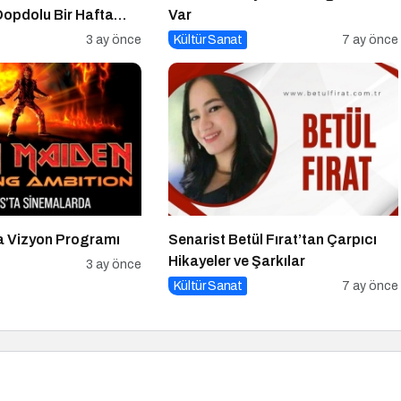
Dopdolu Bir Hafta
Var
3 ay önce
Kültür Sanat
7 ay önce
a Vizyon Programı
Senarist Betül Fırat’tan Çarpıcı
Hikayeler ve Şarkılar
3 ay önce
Kültür Sanat
7 ay önce