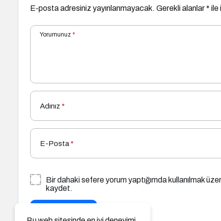
E-posta adresiniz yayınlanmayacak.
Gerekli alanlar
*
ile
Yorumunuz
*
Adınız
*
E-Posta
*
Bir dahaki sefere yorum yaptığımda kullanılmak üzer
kaydet.
YORUM GÖNDER
Bu web sitesinde en iyi deneyimi