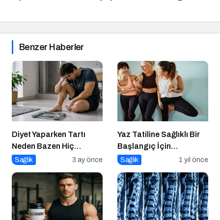
Benzer Haberler
Diyet Yaparken Tartı
Yaz Tatiline Sağlıklı Bir
Neden Bazen Hiç
Başlangıç İçin
Oynamaz?
Beslenme
Sağlık
3 ay önce
Sağlık
1 yıl önce