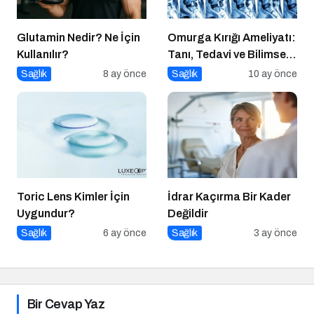
Glutamin Nedir? Ne İçin
Omurga Kırığı Ameliyatı:
Kullanılır?
Tanı, Tedavi ve Bilimsel
Yaklaşım
Sağlık
8 ay önce
Sağlık
10 ay önce
Toric Lens Kimler İçin
İdrar Kaçırma Bir Kader
Uygundur?
Değildir
Sağlık
6 ay önce
Sağlık
3 ay önce
Bir Cevap Yaz