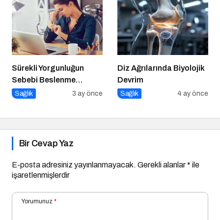
Sürekli Yorgunluğun
Diz Ağrılarında Biyolojik
Sebebi Beslenme
Devrim
Olabilir mi?
Sağlık
3 ay önce
Sağlık
4 ay önce
Bir Cevap Yaz
E-posta adresiniz yayınlanmayacak.
Gerekli alanlar
*
ile
işaretlenmişlerdir
Yorumunuz
*