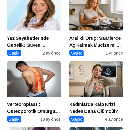
Yaz Seyahatlerinde
Aralıklı Oruç: Saatlerce
Gebelik: Güvenli
Aç Kalmak Mucize mi,
Yolculuk İçin 7 Altın
Geçici Bir Trend Mi?
Sağlık
2 ay önce
Sağlık
1 yıl önce
Kural
Vertebroplasti:
Kadınlarda Kalp Krizi
Osteoporotik Omurga
Neden Daha Ölümcül?
Kırıklarında Modern
Sağlık
10 ay önce
Sağlık
4 ay önce
Tedavi Yöntemi