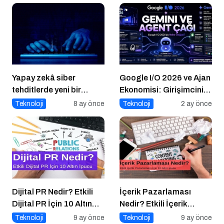
Yapay zekâ siber
Google I/O 2026 ve Ajan
tehditlerde yeni bir
Ekonomisi: Girişimcinin
dönemi başlatıyor
Yeni Rakibi Arama
Teknoloji
8 ay önce
Teknoloji
2 ay önce
Kutusu
Dijital PR Nedir? Etkili
İçerik Pazarlaması
Dijital PR İçin 10 Altın
Nedir? Etkili İçerik
İpucu
Pazarlaması İçin 10
Teknoloji
9 ay önce
Teknoloji
9 ay önce