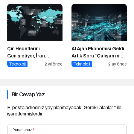
Altın İpucu
Çin Hedeflerini
AI Ajan Ekonomisi Geldi:
Genişletiyor, İran
Artık Soru “Çalışan mı
Casuslukta İlerliyor
Olacaksın, Çalıştıran
Teknoloji
2 yıl önce
Teknoloji
2 ay önce
mı?”
Bir Cevap Yaz
E-posta adresiniz yayınlanmayacak.
Gerekli alanlar
*
ile
işaretlenmişlerdir
Yorumunuz
*