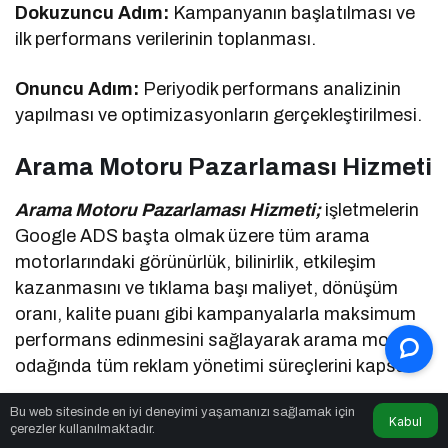
Dokuzuncu Adım:
Kampanyanın başlatılması ve
ilk performans verilerinin toplanması.
Onuncu Adım:
Periyodik performans analizinin
yapılması ve optimizasyonların gerçekleştirilmesi.
Arama Motoru Pazarlaması Hizmeti
Arama Motoru Pazarlaması Hizmeti;
işletmelerin
Google ADS başta olmak üzere tüm arama
motorlarındaki görünürlük, bilinirlik, etkileşim
kazanmasını ve tıklama başı maliyet, dönüşüm
oranı, kalite puanı gibi kampanyalarla maksimum
performans edinmesini sağlayarak arama motoru
odağında tüm reklam yönetimi süreçlerini kapsar.
Bu web sitesinde en iyi deneyimi yaşamanızı sağlamak için
Kaynak: Startup Gazetesi köşe yazarı Mürsel
Kabul
çerezler kullanılmaktadır.
Ferhat Sağlam