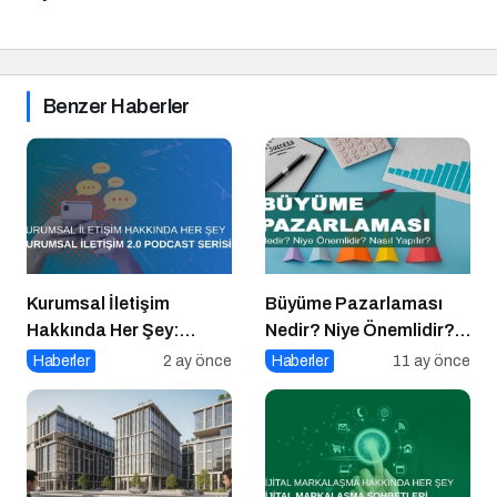
Benzer Haberler
Kurumsal İletişim
Büyüme Pazarlaması
Hakkında Her Şey:
Nedir? Niye Önemlidir?
Kurumsal İletişim 2.0
Growht Marketıng Nasıl
Haberler
2 ay önce
Haberler
11 ay önce
Podcast Serisi
Yapılır?