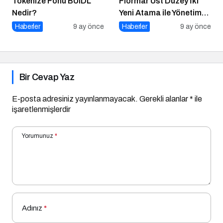
Tokenize Fonu BUIDL
Flormar Üst Düzey İki
Nedir?
Yeni Atama ile Yönetim
Kadrosunu
Haberler
9 ay önce
Haberler
9 ay önce
Güçlendiriyor
Bir Cevap Yaz
E-posta adresiniz yayınlanmayacak.
Gerekli alanlar
*
ile
işaretlenmişlerdir
Yorumunuz
*
Adınız
*