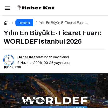
Bayram Hareketliliği Avrupa Hayallerini
Tetikledi
Paylaş
Yorum Yap
Yılın En Büyük E-Ticaret Fuarı:
Haberler
WORLDEF Istanbul 2026
Yılın En Büyük E-Ticaret Fuarı:
WORLDEF Istanbul 2026
Haber Kat
tarafından yayınlandı
5 Haziran 2026, 00:28
yayınlandı
6dk, 2sn