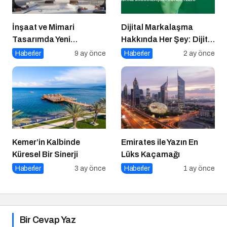
İnşaat ve Mimari
Dijital Markalaşma
Tasarımda Yeni
Hakkında Her Şey: Dijital
Standartlar Belirliyor
Markalaşma Sohbetleri
Haberler
9 ay önce
Haberler
2 ay önce
Podcast Serisi
Kemer’in Kalbinde
Emirates ile Yazın En
Küresel Bir Sinerji
Lüks Kaçamağı
Haberler
3 ay önce
Haberler
1 ay önce
Bir Cevap Yaz