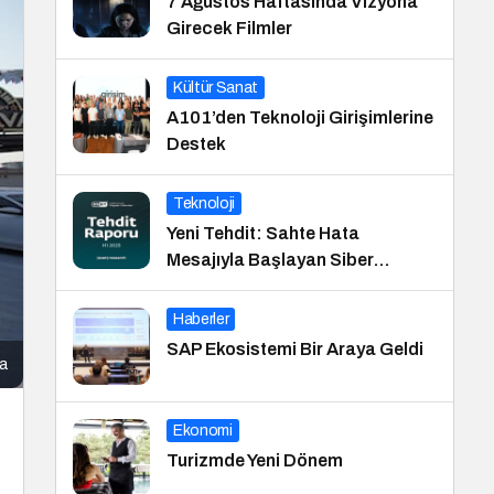
7 Ağustos Haftasında Vizyona
Girecek Filmler
Kültür Sanat
A101’den Teknoloji Girişimlerine
Destek
Teknoloji
Yeni Tehdit: Sahte Hata
Mesajıyla Başlayan Siber
Saldırılar Yükselişte
Haberler
SAP Ekosistemi Bir Araya Geldi
va
Ekonomi
Turizmde Yeni Dönem