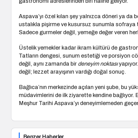
gastronomi adreslerinden biri hâline geliyor.
Aspava’yı özel kılan şey yalnızca döneri ya da b
ustalıkla pişirme ve kusursuz sunumla sofraya t
Sadece gurmeler değil, yemeğe değer veren her
Üstelik yemekler kadar ikram kültürü de gastrono
Tatların dengesi, sunum estetiği ve porsiyon cö
değil, aynı zamanda bir
deneyim noktası
yapıyor.
değil; lezzet arayışının vardığı doğal sonuç.
Bağlıca’nın merkezinde açılan yeni şube, bu yüks
müdavimlerini de ilk ziyarette kendine bağlıyor
Meşhur Tarihi Aspava’yı deneyimlemeden geçen
Benzer Haberler