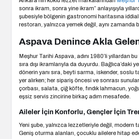
Ankara’nın köklü lezzet markalarından
Meşhur T
sonra ikram, sonra yine ikram” anlayışıyla yıllar
şubesiyle bölgenin gastronomi haritasına iddialı b
restoran, yalnızca yemek değil, aynı zamanda bi
Aspava Denince Akla Gele
Meşhur Tarihi Aspava, adını 1980’li yıllardan bu
sıra dışı ikramlarıyla da duyurdu. Bağlıca’daki y
dönerin yanı sıra, beyti sarma, iskender, soslu 
yer alırken; her sipariş öncesi ve sonrası sunul
çorbası, salata, çiğ köfte, fındık lahmacun, yoğ
eşsiz servis zincirine birkaç adım mesafede.
Aileler İçin Konforlu, Gençler İçin Tr
Yeni şube, yalnızca lezzetleriyle değil, modern t
Geniş oturma alanları, çocuklu ailelere hitap e