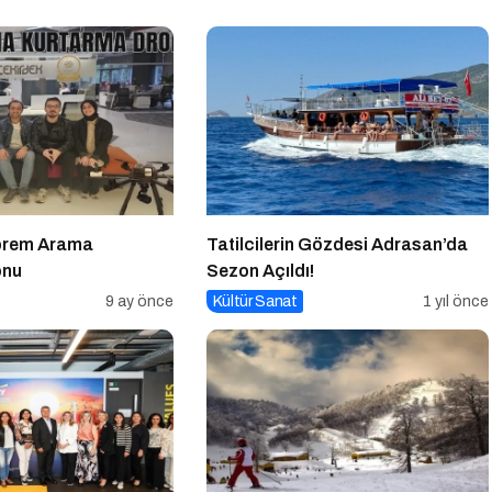
rem Arama
Tatilcilerin Gözdesi Adrasan’da
onu
Sezon Açıldı!
9 ay önce
Kültür Sanat
1 yıl önce