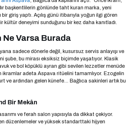
arihi Aspava
, Bağlıca’da kapılarını açtı. “Önce ikram,
dır başkentlilerin gönlünde taht kuran marka, yeni
ir giriş yaptı. Açılış günü itibarıyla yoğun ilgi gören
r kültür deneyimi sunduğunu bir kez daha kanıtladı.
n Ne Varsa Burada
 yana sadece dönerle değil, kusursuz servis anlayışı ve
eni şube, bu mirası eksiksiz biçimde yaşatıyor. Klasik
tavuk ve bol köpüklü ayran gibi sevilen lezzetler menüde
an ikramlar adeta Aspava ritüelini tamamlıyor. Ezogelin
urt ve ardından gelen künefe… Bağlıca sakinleri artık bu
end Bir Mekân
asarımı ve ferah salon yapısıyla da dikkat çekiyor.
den düzenlemeler ve yüksek standarttaki hijyen