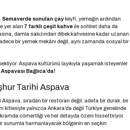
.
Semaverde sunulan çay
keyfi, yemeğin ardından
e yer alan
7 farklı çeşit kahve
ile sohbet daha da
asına, damla sakızından dibek kahvesine kadar uzanan
adece bir yemek mekânı değil, aynı zamanda sosyal bir
bekliyor. Aspava kültürünü layıkıyla yaşamak isteyenler
i Aspavası Bağlıca’da!
hur Tarihi Aspava
 Aspava, sıradan bir restoran değil; adeta bir durak, bir
vim kitlesiyle yalnızca Ankara’da değil Türkiye genelinde
ikramda cömertliği ve her detayda özeni hissettiriyor.
bir sunumla harmanlayarak bölgenin en seçkin