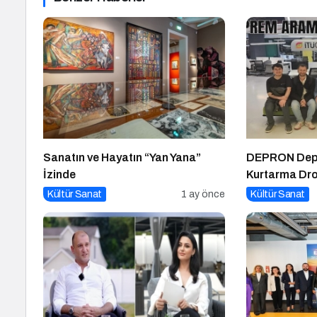
Sanatın ve Hayatın “Yan Yana”
DEPRON Dep
İzinde
Kurtarma Dr
Kültür Sanat
1 ay önce
Kültür Sanat