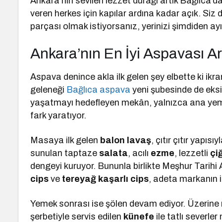
Ankara’nın sevilen lezzet durağı artık Bağlıca
veren herkes için kapılar ardına kadar açık. Siz 
parçası olmak istiyorsanız, yerinizi şimdiden a
Ankara’nın En İyi Aspavası Ar
Aspava denince akla ilk gelen şey elbette ki ikr
geleneği
Bağlıca aspava
yeni şubesinde de eksi
yaşatmayı hedefleyen mekân, yalnızca ana yemek
fark yaratıyor.
Masaya ilk gelen
balon lavaş
, çıtır çıtır yapı
sunulan taptaze
salata
, acılı
ezme
, lezzetli
çi
dengeyi kuruyor. Bununla birlikte Meşhur Tarihi
cips
ve
tereyağ kaşarlı cips
, adeta markanın i
Yemek sonrası ise şölen devam ediyor. Üzerine 
şerbetiyle servis edilen
künefe
ile tatlı severler