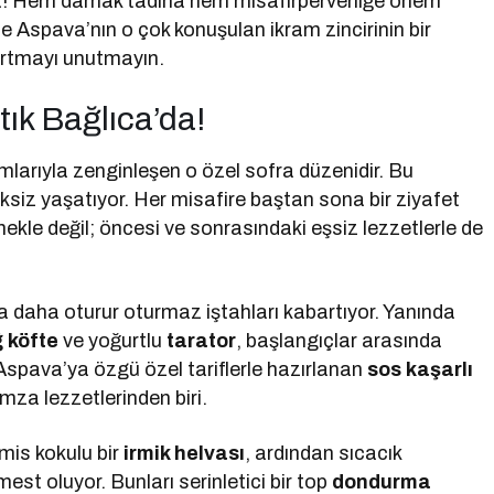
’da! Hem damak tadına hem misafirperverliğe önem
de Aspava’nın o çok konuşulan ikram zincirinin bir
yırtmayı unutmayın.
tık Bağlıca’da!
amlarıyla zenginleşen o özel sofra düzenidir. Bu
ksiz yaşatıyor. Her misafire baştan sona bir ziyafet
le değil; öncesi ve sonrasındaki eşsiz lezzetlerle de
sıyla daha oturur oturmaz iştahları kabartıyor. Yanında
ğ köfte
ve yoğurtlu
tarator
, başlangıçlar arasında
 Aspava’ya özgü özel tariflerle hazırlanan
sos kaşarlı
mza lezzetlerinden biri.
mis kokulu bir
irmik helvası
, ardından sıcacık
 mest oluyor. Bunları serinletici bir top
dondurma