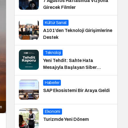
7 Ağustos Haftasında Vizyona
Girecek Filmler
Kültür Sanat
A101’den Teknoloji Girişimlerine
Destek
Teknoloji
Yeni Tehdit: Sahte Hata
Mesajıyla Başlayan Siber
Saldırılar Yükselişte
Haberler
SAP Ekosistemi Bir Araya Geldi
ım
Ekonomi
Turizmde Yeni Dönem