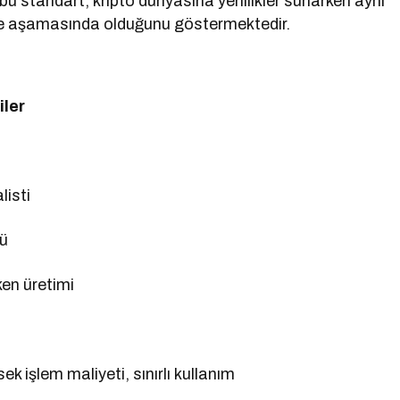
bu standart, kripto dünyasına yenilikler sunarken aynı
rme aşamasında olduğunu göstermektedir.
iler
listi
lü
en üretimi
ek işlem maliyeti, sınırlı kullanım