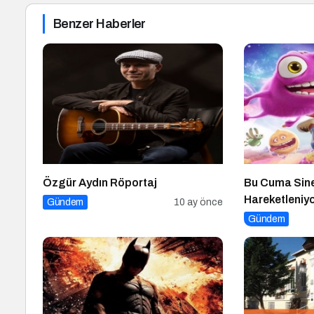
Benzer Haberler
Özgür Aydın Röportaj
Bu Cuma Sine
Hareketleniyo
Gündem
10 ay önce
Vizyondaki Fi
Gündem