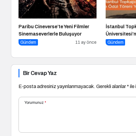
Paribu Cineverse’te Yeni Filmler
İstanbul Top
Sinemaseverlerle Buluşuyor
Üniversitesi’
Töreni Yoğun 
Gündem
11 ay önce
Gündem
Bir Cevap Yaz
E-posta adresiniz yayınlanmayacak.
Gerekli alanlar
*
ile
Yorumunuz
*