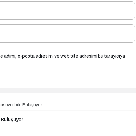
e adımı, e-posta adresimi ve web site adresimi bu tarayıcıya
maseverlerle Buluşuyor
mler Sinemaseverlerle Buluşuyor
e Buluşuyor