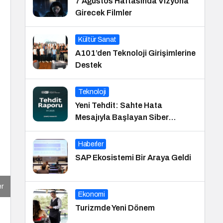
7 Ağustos Haftasında Vizyona
Girecek Filmler
Kültür Sanat
A101’den Teknoloji Girişimlerine
Destek
Teknoloji
Yeni Tehdit: Sahte Hata
Mesajıyla Başlayan Siber
Saldırılar Yükselişte
Haberler
SAP Ekosistemi Bir Araya Geldi
er
Ekonomi
Turizmde Yeni Dönem