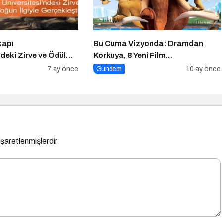
kapı
Bu Cuma Vizyonda: Dramdan
ndeki Zirve ve Ödül
Korkuya, 8 Yeni Film
İlgiyle Gerçekleşti
Sinemaseverlerle Buluşuyor!
7 ay önce
Gündem
10 ay önce
 işaretlenmişlerdir