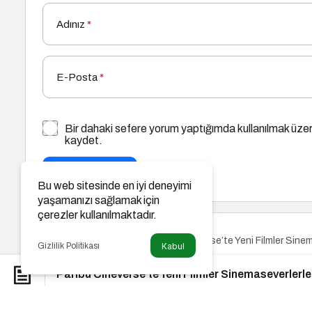
Adınız
*
E-Posta
*
Bir dahaki sefere yorum yaptığımda kullanılmak üzer
kaydet.
YORUM GÖNDER
Bu web sitesinde en iyi deneyimi
yaşamanızı sağlamak için
çerezler kullanılmaktadır.
Paribu Cineverse’te Yeni Filmler Sine
Gündem
Gizlilik Politikası
Kabul
Paribu Cineverse’te Yeni Fil
Paribu Cineverse’te Yeni Filmler Sinemaseverlerl