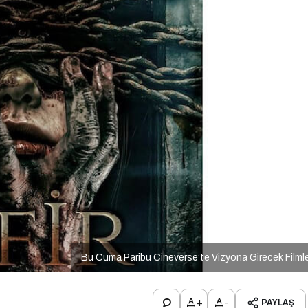
Bu Cuma Paribu Cineverse’te Vizyona Girecek Filml
+
-
PAYLAŞ