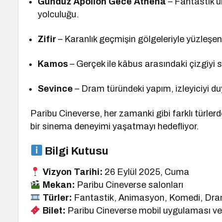
Gündüz Apollon Gece Athena
– Fantastik u
yolculuğu.
Zifir
– Karanlık geçmişin gölgeleriyle yüzleşen
Kamos
– Gerçek ile kâbus arasındaki çizgiyi sil
Sevince
– Dram türündeki yapım, izleyiciyi duy
Paribu Cineverse, her zamanki gibi farklı türler
bir sinema deneyimi yaşatmayı hedefliyor.
Bilgi Kutusu
Vizyon Tarihi:
26 Eylül 2025, Cuma
Mekan:
Paribu Cineverse salonları
Türler:
Fantastik, Animasyon, Komedi, Dra
Bilet:
Paribu Cineverse mobil uygulaması ve i