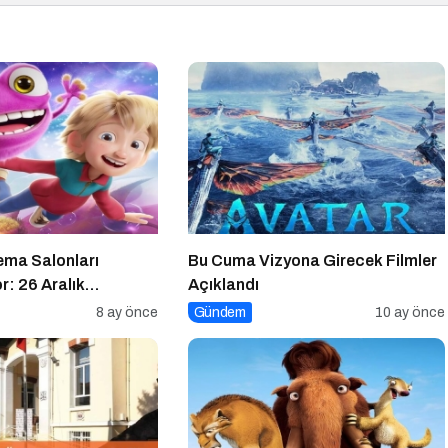
ma Salonları
Bu Cuma Vizyona Girecek Filmler
r: 26 Aralık
Açıklandı
lmler Açıklandı
8 ay önce
Gündem
10 ay önce