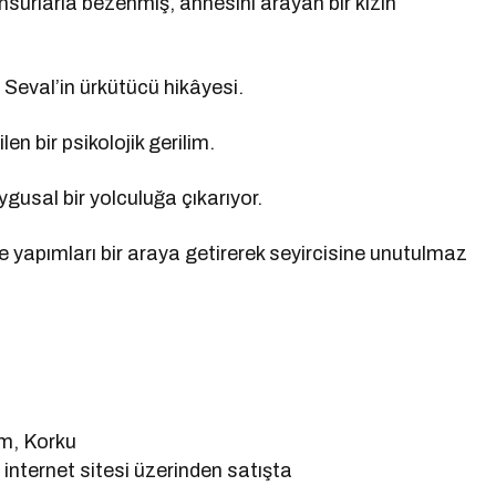
nsurlarla bezenmiş, annesini arayan bir kızın
 Seval’in ürkütücü hikâyesi.
en bir psikolojik gerilim.
gusal bir yolculuğa çıkarıyor.
de yapımları bir araya getirerek seyircisine unutulmaz
m, Korku
nternet sitesi üzerinden satışta