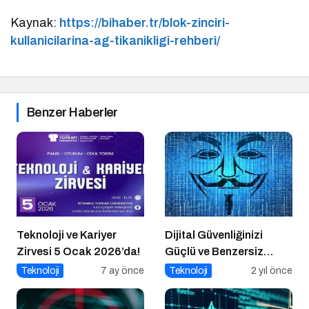
Kaynak:
https://bihaber.tr/blok-zinciri-
kullanicilarina-ag-tikanikligi-rehberi/
Benzer Haberler
Teknoloji ve Kariyer
Dijital Güvenliğinizi
Zirvesi 5 Ocak 2026’da!
Güçlü ve Benzersiz
Parolalarla Koruyun!
Teknoloji
7 ay önce
Teknoloji
2 yıl önce