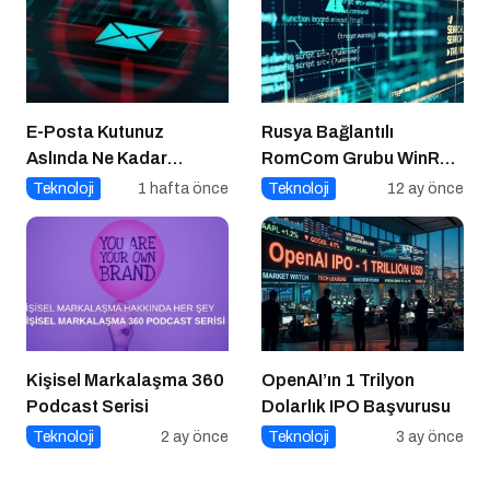
E-Posta Kutunuz
Rusya Bağlantılı
Aslında Ne Kadar
RomCom Grubu WinRAR
Güvenli?
Açığını Hedef Aldı
Teknoloji
1 hafta önce
Teknoloji
12 ay önce
Kişisel Markalaşma 360
OpenAI’ın 1 Trilyon
Podcast Serisi
Dolarlık IPO Başvurusu
Teknoloji
2 ay önce
Teknoloji
3 ay önce