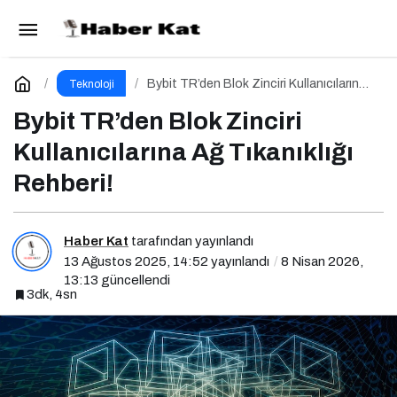
Web Tasarım Nedir? Niye Önemlidir? Web
Tasarım Nasıl Yapılır?
Paylaş
Yorum Yap
Bybit TR’den Blok Zinciri Kullanıcılarına
Teknoloji
Ağ Tıkanıklığı Rehberi!
Bybit TR’den Blok Zinciri
Kullanıcılarına Ağ Tıkanıklığı
Rehberi!
Haber Kat
tarafından yayınlandı
13 Ağustos 2025, 14:52
yayınlandı
8 Nisan 2026,
13:13
güncellendi
3dk, 4sn