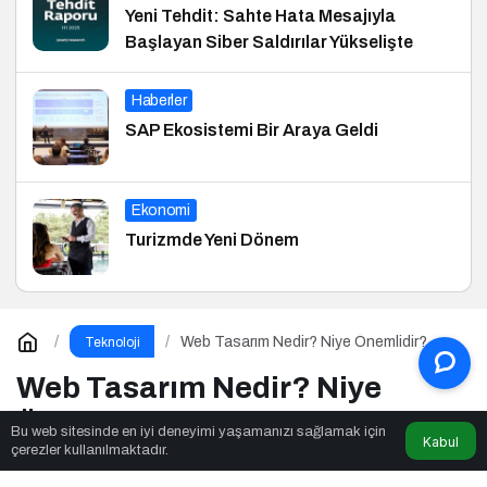
Yeni Tehdit: Sahte Hata Mesajıyla
Başlayan Siber Saldırılar Yükselişte
Haberler
SAP Ekosistemi Bir Araya Geldi
Ekonomi
Turizmde Yeni Dönem
Web Tasarım Nedir? Niye Önemlidir?
Teknoloji
Web Tasarım Nasıl Yapılır?
Web Tasarım Nedir? Niye
Önemlidir? Web Tasarım Nasıl
Bu web sitesinde en iyi deneyimi yaşamanızı sağlamak için
Kabul
çerezler kullanılmaktadır.
Yapılır?