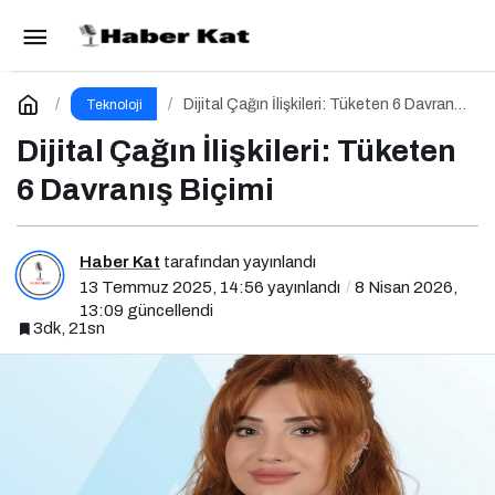
Yeni Tehdit: Sahte Hata Mesajıyla Başlayan
Siber Saldırılar Yükselişte
Paylaş
Yorum Yap
Dijital Çağın İlişkileri: Tüketen 6 Davranış
Teknoloji
Biçimi
Dijital Çağın İlişkileri: Tüketen
6 Davranış Biçimi
Haber Kat
tarafından yayınlandı
13 Temmuz 2025, 14:56
yayınlandı
8 Nisan 2026,
13:09
güncellendi
3dk, 21sn