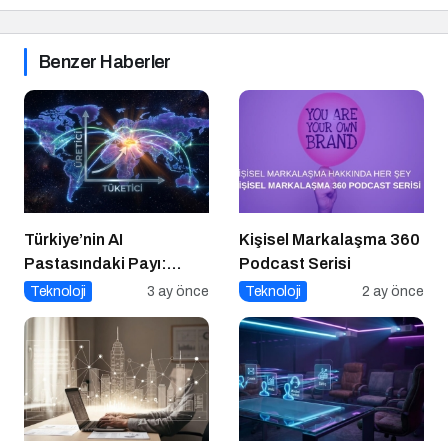
Benzer Haberler
Türkiye’nin AI
Kişisel Markalaşma 360
Pastasındaki Payı:
Podcast Serisi
Üretici mi, Tüketici mi?
Teknoloji
3 ay önce
Teknoloji
2 ay önce