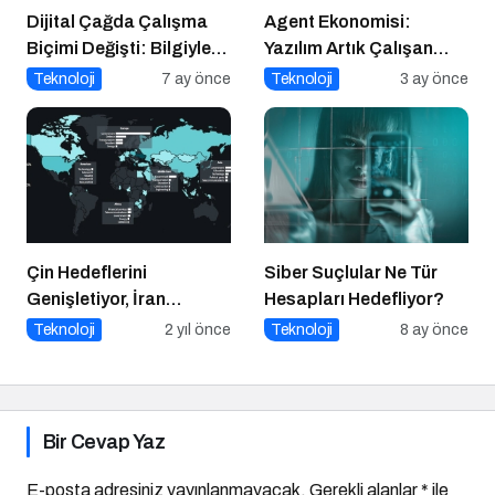
Dijital Çağda Çalışma
Agent Ekonomisi:
Biçimi Değişti: Bilgiyle
Yazılım Artık Çalışan
Para Kazananların Yeni
Gibi ‘Görev’ Alıyor
Teknoloji
7 ay önce
Teknoloji
3 ay önce
Düzeni
Çin Hedeflerini
Siber Suçlular Ne Tür
Genişletiyor, İran
Hesapları Hedefliyor?
Casuslukta İlerliyor
Teknoloji
2 yıl önce
Teknoloji
8 ay önce
Bir Cevap Yaz
E-posta adresiniz yayınlanmayacak.
Gerekli alanlar
*
ile