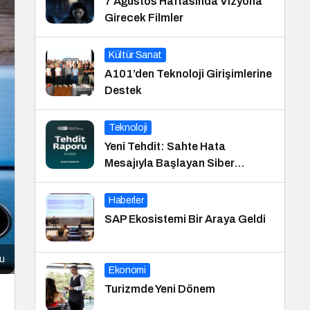
7 Ağustos Haftasında Vizyona
Girecek Filmler
Kültür Sanat
A101’den Teknoloji Girişimlerine
Destek
Teknoloji
Yeni Tehdit: Sahte Hata
Mesajıyla Başlayan Siber
Saldırılar Yükselişte
Haberler
SAP Ekosistemi Bir Araya Geldi
cu
Ekonomi
Turizmde Yeni Dönem