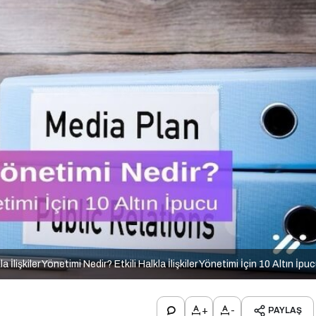
la İlişkiler Yönetimi Nedir? Etkili Halkla İlişkiler Yönetimi İçin 10 Altın İpu
+
-
PAYLAŞ