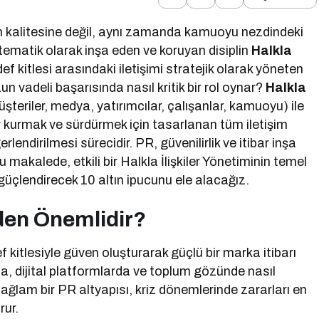
n kalitesine değil, aynı zamanda kamuoyu nezdindeki
sistematik olarak inşa eden ve koruyan disiplin
Halkla
edef kitlesi arasındaki iletişimi stratejik olarak yöneten
n vadeli başarısında nasıl kritik bir rol oynar?
Halkla
üşteriler, medya, yatırımcılar, çalışanlar, kamuoyu) ile
iler kurmak ve sürdürmek için tasarlanan tüm iletişim
endirilmesi sürecidir. PR, güvenilirlik ve itibar inşa
 makalede, etkili bir Halkla İlişkiler Yönetiminin temel
 güçlendirecek 10 altın ipucunu ele alacağız.
eden Önemlidir?
def kitlesiyle güven oluşturarak güçlü bir marka itibarı
, dijital platformlarda ve toplum gözünde nasıl
. Sağlam bir PR altyapısı, kriz dönemlerinde zararları en
rur.