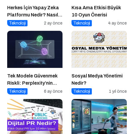
Herkes İçin Yapay Zeka
Kısa Ama Etkisi Büyük
Platformu Nedir? Nasıl
10 Oyun Önerisi
Kullanılır?
Teknoloji
2 ay önce
Teknoloji
4 ay önce
Tek Modele Güvenmek
Sosyal Medya Yönetimi
Riskli: Perplexity’nin
Nedir?
“Model Council”
Teknoloji
6 ay önce
Teknoloji
1 yıl önce
Yaklaşımı ve Çoklu AI
Stratejisi