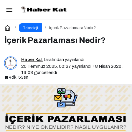
Sosyal Medya Yönetimi Nedir?
Paylaş
Yorum Yap
İçerik Pazarlaması Nedir?
Teknoloji
İçerik Pazarlaması Nedir?
Haber Kat
tarafından yayınlandı
20 Temmuz 2025, 00:27
yayınlandı
8 Nisan 2026,
13:08
güncellendi
4dk, 53sn