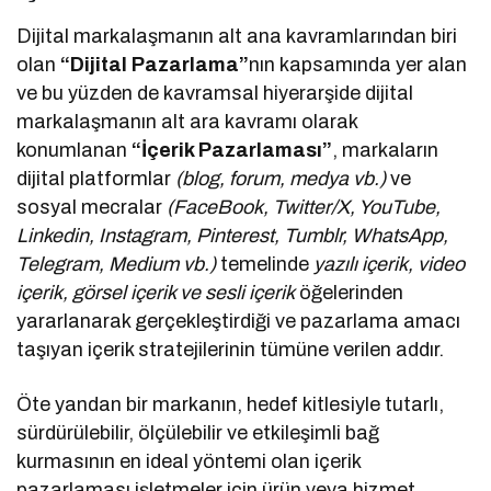
Dijital markalaşmanın alt ana kavramlarından biri
olan
“Dijital Pazarlama”
nın kapsamında yer alan
ve bu yüzden de kavramsal hiyerarşide dijital
markalaşmanın alt ara kavramı olarak
konumlanan
“İçerik Pazarlaması”
, markaların
dijital platformlar
(blog, forum, medya vb.)
ve
sosyal mecralar
(FaceBook, Twitter/X, YouTube,
Linkedin, Instagram, Pinterest, Tumblr, WhatsApp,
Telegram, Medium vb.)
temelinde
yazılı içerik, video
içerik, görsel içerik ve sesli içerik
öğelerinden
yararlanarak gerçekleştirdiği ve pazarlama amacı
taşıyan içerik stratejilerinin tümüne verilen addır.
Öte yandan bir markanın, hedef kitlesiyle tutarlı,
sürdürülebilir, ölçülebilir ve etkileşimli bağ
kurmasının en ideal yöntemi olan içerik
pazarlaması işletmeler için ürün veya hizmet