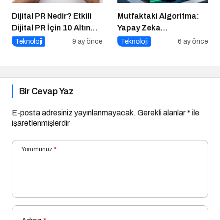
Dijital PR Nedir? Etkili
Mutfaktaki Algoritma:
Dijital PR İçin 10 Altın
Yapay Zeka
İpucu
Gastronomiyi Nasıl
Teknoloji
9 ay önce
Teknoloji
6 ay önce
Yeniden Programlıyor?
Bir Cevap Yaz
E-posta adresiniz yayınlanmayacak.
Gerekli alanlar
*
ile
işaretlenmişlerdir
Yorumunuz
*