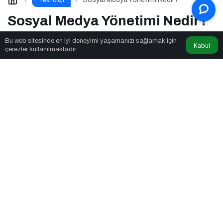
Teknoloji
Sosyal Medya Yönetimi Nedir?
Bu web sitesinde en iyi deneyimi yaşamanızı sağlamak için
Kabul
çerezler kullanılmaktadır.
Haber Kat
tarafından yayınlandı
19 Temmuz 2025, 00:13
yayınlandı
8 Nisan 2026,
13:08
güncellendi
4dk, 36sn
Sosyal Medya Yönetimi Nedir