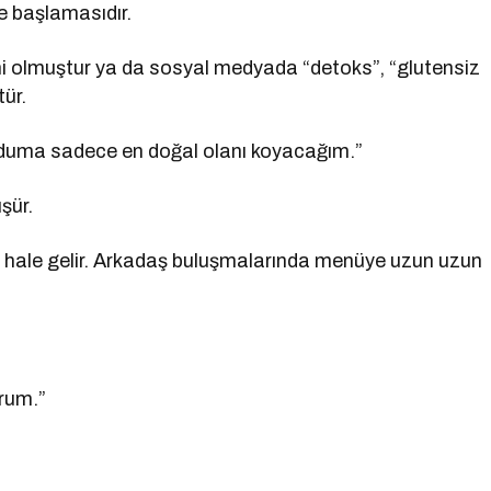
le başlamasıdır.
lemi olmuştur ya da sosyal medyada “detoks”, “glutensiz
ür.
cuduma sadece en doğal olanı koyacağım.”
şür.
 hale gelir. Arkadaş buluşmalarında menüye uzun uzun
orum.”