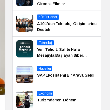
Girecek Filmler
Kültür Sanat
A101’den Teknoloji Girişimlerine
Destek
Teknoloji
Yeni Tehdit: Sahte Hata
Mesajıyla Başlayan Siber
Saldırılar Yükselişte
Haberler
SAP Ekosistemi Bir Araya Geldi
sı
Ekonomi
Turizmde Yeni Dönem