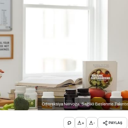
Ortoreksiya Nervoza: Sağlıklı Beslenme Takıntı
+
-
PAYLAŞ