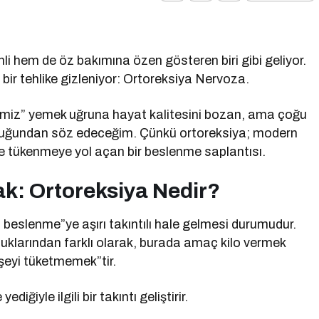
nli hem de öz bakımına özen gösteren biri gibi geliyor.
r tehlike gizleniyor: Ortoreksiya Nervoza.
“temiz” yemek uğruna hayat kalitesini bozan, ama çoğu
kluğundan söz edeceğim. Çünkü ortoreksiya; modern
çe tükenmeye yol açan bir beslenme saplantısı.
ak: Ortoreksiya Nedir?
z beslenme”ye aşırı takıntılı hale gelmesi durumudur.
uklarından farklı olarak, burada amaç kilo vermek
r şeyi tüketmemek”tir.
diğiyle ilgili bir takıntı geliştirir.