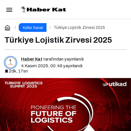
Form Şirketler Grubu ISK-SODEX 2025’te
İklimlendirme Geleceğini Sergiledi
Paylaş
Yorum Yap
Türkiye Lojistik Zirvesi 2025
Kültür Sanat
Türkiye Lojistik Zirvesi 2025
Haber Kat
tarafından yayınlandı
4 Kasım 2025, 00:49
yayınlandı
2dk, 17sn