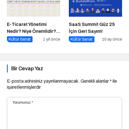
E-Ticaret Yönetimi
SaaS Summit Güz 25
Nedir? Niye Önemlidir?
İçin Geri Sayım!
E-Ticaret Yönetimi Nasıl
Kültür Sanat
1 yıl önce
Kültür Sanat
10 ay önce
Yapılır?
Bir Cevap Yaz
E-posta adresiniz yayınlanmayacak.
Gerekli alanlar
*
ile
işaretlenmişlerdir
Yorumunuz
*