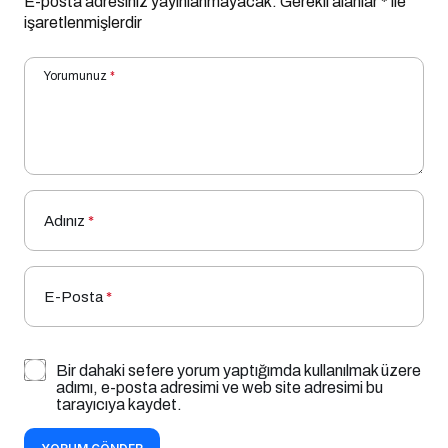
E-posta adresiniz yayınlanmayacak.
Gerekli alanlar
*
ile
işaretlenmişlerdir
Yorumunuz
*
Adınız
*
E-Posta
*
Bir dahaki sefere yorum yaptığımda kullanılmak üzere
adımı, e-posta adresimi ve web site adresimi bu
tarayıcıya kaydet.