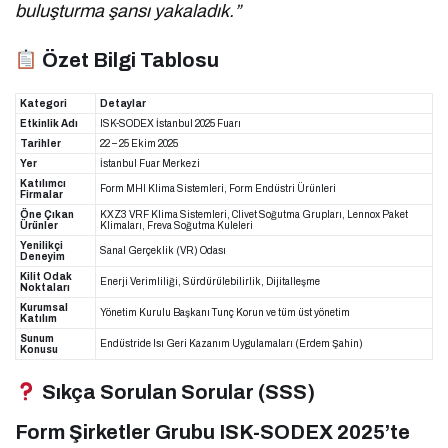
buluşturma şansı yakaladık.”
Özet Bilgi Tablosu
Kategori
Detaylar
Etkinlik Adı
ISK-SODEX İstanbul 2025 Fuarı
Tarihler
22 – 25 Ekim 2025
Yer
İstanbul Fuar Merkezi
Katılımcı
Form MHI Klima Sistemleri, Form Endüstri Ürünleri
Firmalar
Öne Çıkan
KXZ3 VRF Klima Sistemleri, Clivet Soğutma Grupları, Lennox Paket
Ürünler
Klimaları, Freva Soğutma Kuleleri
Yenilikçi
Sanal Gerçeklik (VR) Odası
Deneyim
Kilit Odak
Enerji Verimliliği, Sürdürülebilirlik, Dijitalleşme
Noktaları
Kurumsal
Yönetim Kurulu Başkanı Tunç Korun ve tüm üst yönetim
Katılım
Sunum
Endüstride Isı Geri Kazanım Uygulamaları (Erdem Şahin)
Konusu
Sıkça Sorulan Sorular (SSS)
Form Şirketler Grubu ISK-SODEX 2025’te