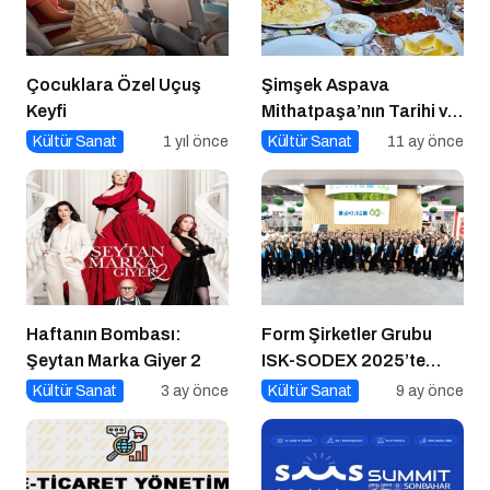
Çocuklara Özel Uçuş
Şimşek Aspava
Keyfi
Mithatpaşa’nın Tarihi ve
Kuruluş Serüveni
Kültür Sanat
1 yıl önce
Kültür Sanat
11 ay önce
Haftanın Bombası:
Form Şirketler Grubu
Şeytan Marka Giyer 2
ISK-SODEX 2025’te
İklimlendirme Geleceğini
Kültür Sanat
3 ay önce
Kültür Sanat
9 ay önce
Sergiledi