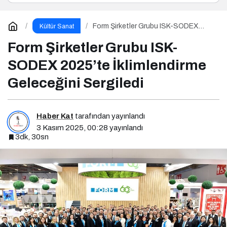
Form Şirketler Grubu ISK-SODEX
Kültür Sanat
2025’te İklimlendirme Geleceğini
Sergiledi
Form Şirketler Grubu ISK-
SODEX 2025’te İklimlendirme
Geleceğini Sergiledi
Haber Kat
tarafından yayınlandı
3 Kasım 2025, 00:28
yayınlandı
3dk, 30sn