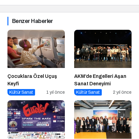
Benzer Haberler
Çocuklara Özel Uçuş
AKM’de Engelleri Aşan
Keyfi
Sanat Deneyimi
Kültür Sanat
1 yıl önce
Kültür Sanat
2 yıl önce