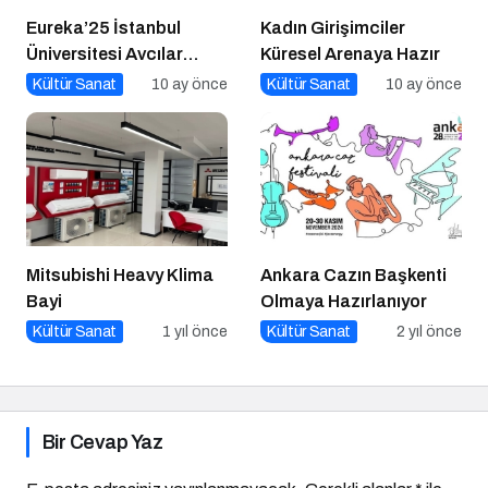
Eureka’25 İstanbul
Kadın Girişimciler
Üniversitesi Avcılar
Küresel Arenaya Hazır
Kampüsü İşletme
Kültür Sanat
10 ay önce
Kültür Sanat
10 ay önce
Fakültesinde
Mitsubishi Heavy Klima
Ankara Cazın Başkenti
Bayi
Olmaya Hazırlanıyor
Kültür Sanat
1 yıl önce
Kültür Sanat
2 yıl önce
Bir Cevap Yaz